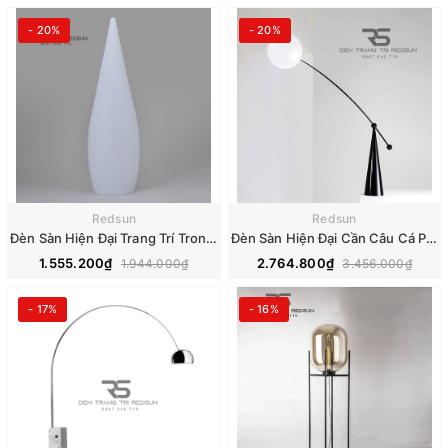
- 20%
- 20%
Redsun
Redsun
Đèn Sàn Hiện Đại Trang Trí Trong Nhà, Sân Vườn Cảnh Quan Ngoài Trời Hình Giọt Nước DSV2054
Đèn Sàn Hiện Đại Cần Câu Cá Phong Cách Bắc Âu DS2036
1.555.200₫
2.764.800₫
1.944.000₫
3.456.000₫
- 17%
- 16%