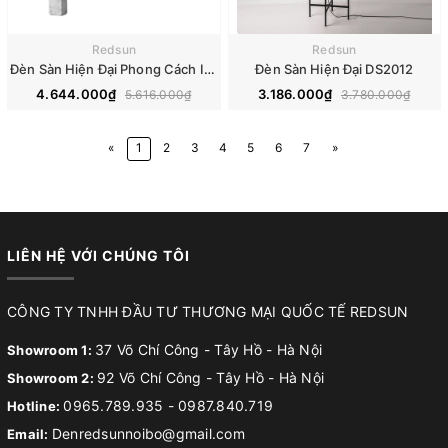
Redsun
Redsun
Đèn Sàn Hiện Đại Phong Cách Italia DS2043
Đèn Sàn Hiện Đại DS2012
4.644.000₫
3.186.000₫
5.616.000₫
3.780.000₫
«
1
2
3
4
5
6
7
»
LIÊN HỆ VỚI CHÚNG TÔI
CÔNG TY TNHH ĐẦU TƯ THƯƠNG MẠI QUỐC TẾ REDSUN
37 Võ Chí Công - Tây Hồ - Hà Nội
Showroom 1:
92 Võ Chí Công - Tây Hồ - Hà Nội
Showroom 2:
0965.789.935
-
0987.840.719
Hotline:
Denredsunnoibo@gmail.com
Email: