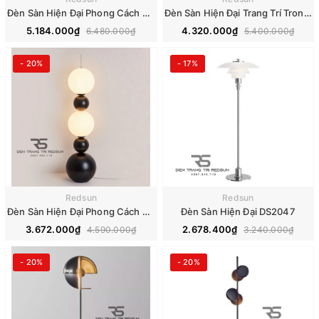
Đèn Sàn Hiện Đại Phong Cách Bắc Âu DS2048
Đèn Sàn Hiện Đại Trang Trí Trong Nhà, Sân Vườn Cảnh Quan Ngoài Trời Phong Cách Italia DS2049
5.184.000₫
4.320.000₫
6.480.000₫
5.400.000₫
- 20%
- 17%
Redsun
Redsun
Đèn Sàn Hiện Đại Phong Cách Bắc Âu DS2051
Đèn Sàn Hiện Đại DS2047
3.672.000₫
2.678.400₫
4.590.000₫
3.240.000₫
- 20%
- 20%