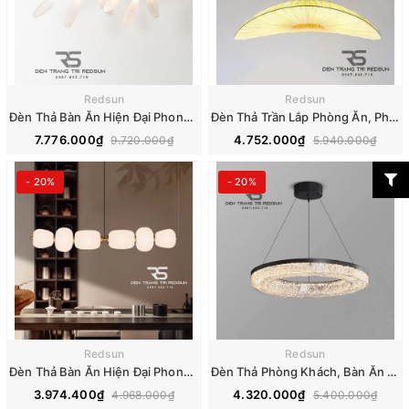
Redsun
Redsun
Đèn Thả Bàn Ăn Hiện Đại Phong Cách Bắc Âu Choá Thủy Tinh DC-T102
Đèn Thả Trần Lắp Phòng Ăn, Phòng Khách, Phòng Ngủ Hiện Đại Hình Thuyền Buồm DC-T099
7.776.000₫
4.752.000₫
9.720.000₫
5.940.000₫
- 20%
- 20%
Redsun
Redsun
Đèn Thả Bàn Ăn Hiện Đại Phong Cách Bắc Âu Dáng Dài DC-T097
Đèn Thả Phòng Khách, Bàn Ăn Hiện Đại Phong Cách Bắc Âu Dáng Tròn DC-L065
3.974.400₫
4.320.000₫
4.968.000₫
5.400.000₫