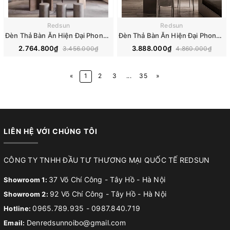
Redsun
Redsun
Đèn Thả Bàn Ăn Hiện Đại Phong Cách Bắc Âu Dáng Dài DC-T093
Đèn Thả Bàn Ăn Hiện Đại Phong Cách Bắc Âu Dáng Dài DC-T092
2.764.800₫
3.888.000₫
3.456.000₫
4.860.000₫
«
1
2
3
...
35
»
LIÊN HỆ VỚI CHÚNG TÔI
CÔNG TY TNHH ĐẦU TƯ THƯƠNG MẠI QUỐC TẾ REDSUN
37 Võ Chí Công - Tây Hồ - Hà Nội
Showroom 1:
92 Võ Chí Công - Tây Hồ - Hà Nội
Showroom 2:
0965.789.935
-
0987.840.719
Hotline:
Denredsunnoibo@gmail.com
Email: