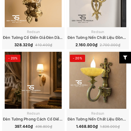
Redsun
Redsun
Đèn Tường Cổ Điển Giả Đèn Dầu Chao Thủy Tinh Trang Trí Phòng Khách, Phòng Ngủ, Cầu Thang DT-C6055/1
Đèn Tường Nến Chất Liệu Đồng Đá Phong Cách Cổ Điển DT-C8663
328.320₫
2.160.000₫
410.400₫
2.700.000₫
- 20%
- 20%
Redsun
Redsun
Đèn Tường Phong Cách Cổ Điển Trang Trí Phòng Khách, Phòng Ngủ, Cầu Thang DT-C3281
Đèn Tường Nến Chất Liệu Đồng Đá Phong Cách Cổ Điển DT-C9309
397.440₫
1.468.800₫
496.800₫
1.836.000₫