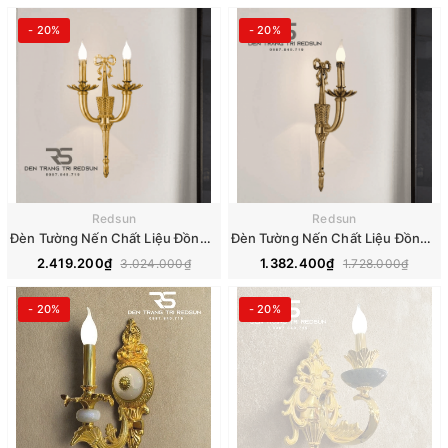
- 20%
- 20%
Redsun
Redsun
Đèn Tường Nến Chất Liệu Đồng Đá Phong Cách Cổ Điển DT-C746/2
Đèn Tường Nến Chất Liệu Đồng Đá Phong Cách Cổ Điển DT-CA745/1
2.419.200₫
1.382.400₫
3.024.000₫
1.728.000₫
- 20%
- 20%