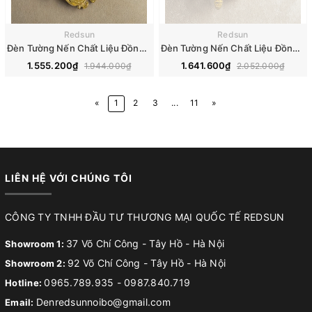
Redsun
Redsun
Đèn Tường Nến Chất Liệu Đồng Đá Phong Cách Cổ Điển DT-C9167
Đèn Tường Nến Chất Liệu Đồng Đá Phong Cách Cổ Điển DT-C9181
1.555.200₫
1.641.600₫
1.944.000₫
2.052.000₫
«
1
2
3
...
11
»
LIÊN HỆ VỚI CHÚNG TÔI
CÔNG TY TNHH ĐẦU TƯ THƯƠNG MẠI QUỐC TẾ REDSUN
37 Võ Chí Công - Tây Hồ - Hà Nội
Showroom 1:
92 Võ Chí Công - Tây Hồ - Hà Nội
Showroom 2:
0965.789.935
-
0987.840.719
Hotline:
Denredsunnoibo@gmail.com
Email: