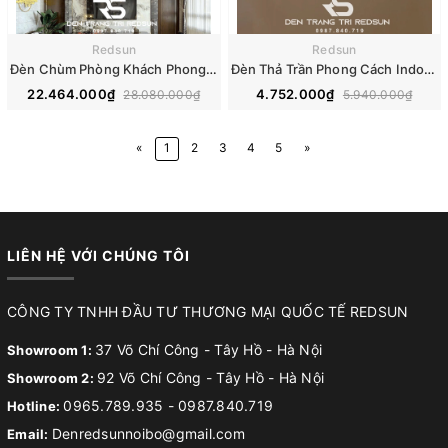
Redsun
Redsun
Đèn Chùm Phòng Khách Phong Cách Indochine IDC-018
Đèn Thả Trần Phong Cách Indochine Chất Liệu Thuỷ Tinh IDC-015
22.464.000₫
4.752.000₫
28.080.000₫
5.940.000₫
«
1
2
3
4
5
»
LIÊN HỆ VỚI CHÚNG TÔI
CÔNG TY TNHH ĐẦU TƯ THƯƠNG MẠI QUỐC TẾ REDSUN
37 Võ Chí Công - Tây Hồ - Hà Nội
Showroom 1:
92 Võ Chí Công - Tây Hồ - Hà Nội
Showroom 2:
0965.789.935
-
0987.840.719
Hotline:
Denredsunnoibo@gmail.com
Email: