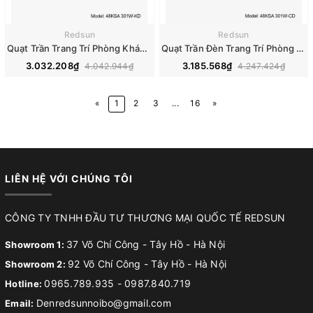
Redsun
Redsun
Quạt Trần Trang Trí Phòng Khách, Phòng Ngủ - 48KSA 301W-KD
Quạt Trần Đèn Trang Trí Phòng Khách, Phòng Ngủ - 48KSA 301W-CD
3.032.208₫
3.185.568₫
4.042.944₫
4.247.424₫
«
1
2
3
...
16
»
LIÊN HỆ VỚI CHÚNG TÔI
CÔNG TY TNHH ĐẦU TƯ THƯƠNG MẠI QUỐC TẾ REDSUN
37 Võ Chí Công - Tây Hồ - Hà Nội
Showroom 1:
92 Võ Chí Công - Tây Hồ - Hà Nội
Showroom 2:
0965.789.935
-
0987.840.719
Hotline:
Denredsunnoibo@gmail.com
Email: