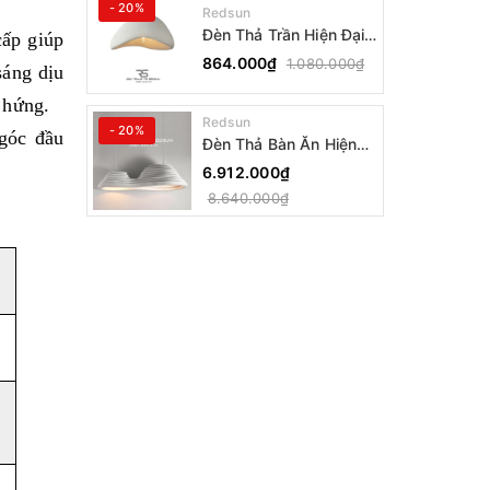
- 20%
Redsun
Đèn Thả Trần Hiện Đại
cấp giúp
Phong Cách Nhật Bản
864.000₫
1.080.000₫
sáng dịu
Wabi-sabi CDT-T036
Dáng A
 hứng.
Redsun
- 20%
góc đầu
Đèn Thả Bàn Ăn Hiện
Đại Bậc Thang Đôi
6.912.000₫
Phong Cách Nhật Bản
8.640.000₫
Wabi-sabi DC-T078A