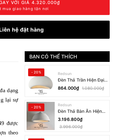
GAY VỚI GIÁ
4.320.000₫
t mua giao hàng tận nơi
Liên hệ đặt hàng
BẠN CÓ THỂ THÍCH
- 20%
Redsun
Đèn Thả Trần Hiện Đại
Phong Cách Nhật Bản
864.000₫
1.080.000₫
 đa dạng
Wabi-sabi CDT-T036
Dáng B
g lại sự
Redsun
- 20%
Đèn Thả Bàn Ăn Hiện
Đại Bậc Thang Đơn
3.196.800₫
49 được
Phong Cách Nhật Bản
3.996.000₫
Wabi-sabi DC-T078B
ượn theo