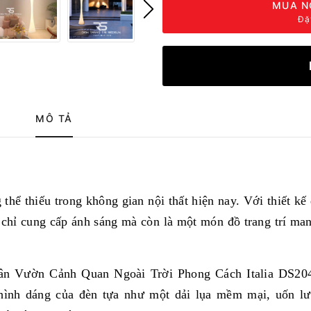
MUA N
Đặ
MÔ TẢ
thể thiếu trong không gian nội thất hiện nay. Với thiết kế
g chỉ cung cấp ánh sáng mà còn là một món đồ trang trí man
ân Vườn Cảnh Quan Ngoài Trời Phong Cách Italia DS20
i, hình dáng của đèn tựa như một dải lụa mềm mại, uốn l