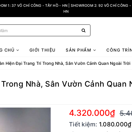
M 1: 37 VÕ CHÍ CÔNG - TÂY HỒ - HN | SHOWROOM 2: 92 VÕ CHÍ CÔNG - 
HN
G CHỦ
GIỚI THIỆU
SẢN PHẨM
CÔNG TRÌ
àn Hiện Đại Trang Trí Trong Nhà, Sân Vườn Cảnh Quan Ngoài Trời
í Trong Nhà, Sân Vườn Cảnh Quan 
4.320.000₫
5.4
Tiết kiệm:
1.080.000₫