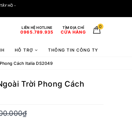
TÂY HỒ -
0
LIÊN HỆ HOTLINE
TÌM ĐỊA CHỈ
0965.789.935
CỬA HÀNG
NH
HỖ TRỢ
THÔNG TIN CÔNG TY
 Phong Cách Italia DS2049
Ngoài Trời Phong Cách
00.000₫