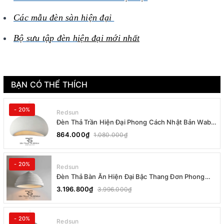
Các mẫu đèn sàn hiện đại
Bộ sưu tập đèn h
iện đại mới nhất
BẠN CÓ THỂ THÍCH
- 20%
Redsun
Đèn Thả Trần Hiện Đại Phong Cách Nhật Bản Wabi-
sabi CDT-T036 Dáng B
864.000₫
1.080.000₫
- 20%
Redsun
Đèn Thả Bàn Ăn Hiện Đại Bậc Thang Đơn Phong
Cách Nhật Bản Wabi-sabi DC-T078B
3.196.800₫
3.996.000₫
- 20%
Redsun