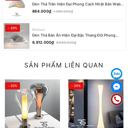
Đèn Thả Trần Hiện Đại Phong Cách Nhật Bản Wabi-
sabi CDT-T036 Dáng A
864.000₫
1.080.000₫
- 20%
Redsun
Đèn Thả Bàn Ăn Hiện Đại Bậc Thang Đôi Phong
Cách Nhật Bản Wabi-sabi DC-T078A
6.912.000₫
8.640.000₫
SẢN PHẨM LIÊN QUAN
- 20%
- 20%