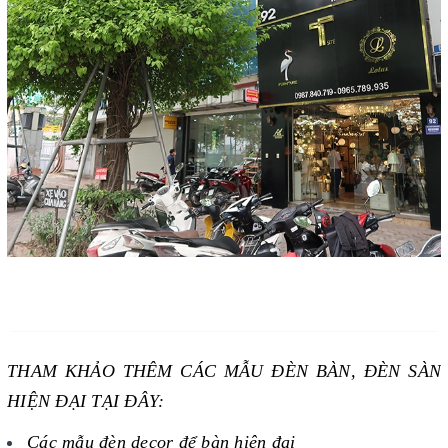
THAM KHẢO THÊM CÁC MẪU ĐÈN BÀN, ĐÈN SÀN
HIỆN ĐẠI TẠI ĐÂY:
Các mẫu đèn decor để bàn hiện đại