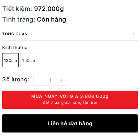
Tiết kiệm:
972.000₫
Tình trạng:
Còn hàng
TỔNG QUAN
Kích thước:
120cm
150cm
Số lượng:
–
+
MUA NGAY VỚI GIÁ
3.888.000₫
Đặt mua giao hàng tận nơi
Liên hệ đặt hàng