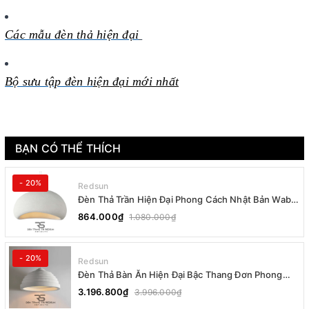
Các mẫu đèn thả
hiện đại
Bộ sưu tập đèn h
iện đại mới nhất
BẠN CÓ THỂ THÍCH
- 20%
Redsun
Đèn Thả Trần Hiện Đại Phong Cách Nhật Bản Wabi-
sabi CDT-T036 Dáng B
864.000₫
1.080.000₫
- 20%
Redsun
Đèn Thả Bàn Ăn Hiện Đại Bậc Thang Đơn Phong
Cách Nhật Bản Wabi-sabi DC-T078B
3.196.800₫
3.996.000₫