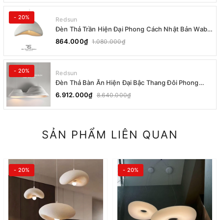
- 20%
Redsun
Đèn Thả Trần Hiện Đại Phong Cách Nhật Bản Wabi-
sabi CDT-T036 Dáng A
864.000₫
1.080.000₫
- 20%
Redsun
Đèn Thả Bàn Ăn Hiện Đại Bậc Thang Đôi Phong
Cách Nhật Bản Wabi-sabi DC-T078A
6.912.000₫
8.640.000₫
SẢN PHẨM LIÊN QUAN
- 20%
- 20%