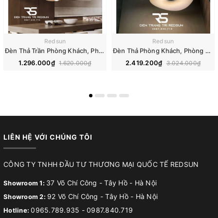
Redsun
Redsun
Đèn Thả Trần Phòng Khách, Phòng Ăn, Phòng Ngủ Hiện Đại Phong Cách Nhật Bản Wabi-sabi CDT-T074
Đèn Thả Phòng Khách, Phòng Ngủ, Bàn Ăn Hiện Đại Phong Cách Bắc Âu DC-L067
1.296.000₫
2.419.200₫
1.620.000₫
3.024.000₫
LIÊN HỆ VỚI CHÚNG TÔI
CÔNG TY TNHH ĐẦU TƯ THƯƠNG MẠI QUỐC TẾ REDSUN
37 Võ Chí Công - Tây Hồ - Hà Nội
Showroom 1:
92 Võ Chí Công - Tây Hồ - Hà Nội
Showroom 2:
0965.789.935
-
0987.840.719
Hotline: