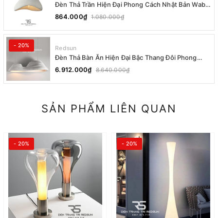
Đèn Thả Trần Hiện Đại Phong Cách Nhật Bản Wabi-
sabi CDT-T036 Dáng A
864.000₫
1.080.000₫
- 20%
Redsun
Đèn Thả Bàn Ăn Hiện Đại Bậc Thang Đôi Phong
Cách Nhật Bản Wabi-sabi DC-T078A
6.912.000₫
8.640.000₫
SẢN PHẨM LIÊN QUAN
- 20%
- 20%