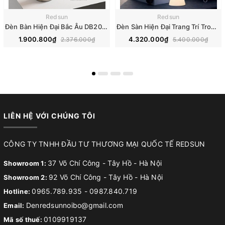
Redsun
Redsun
Đèn Bàn Hiện Đại Bắc Âu DB2097
Đèn Sàn Hiện Đại Trang Trí Trong Nhà, Sân Vườn Cảnh Quan Ngoài Trời Phong Cách Italia DS2049
1.900.800₫
4.320.000₫
2.376.000₫
5.400.000₫
LIÊN HỆ VỚI CHÚNG TÔI
CÔNG TY TNHH ĐẦU TƯ THƯƠNG MẠI QUỐC TẾ REDSUN
37 Võ Chí Công - Tây Hồ - Hà Nội
Showroom 1:
92 Võ Chí Công - Tây Hồ - Hà Nội
Showroom 2:
0965.789.935
-
0987.840.719
Hotline:
Denredsunnoibo@gmail.com
Email:
0109919137
Mã số thuế: