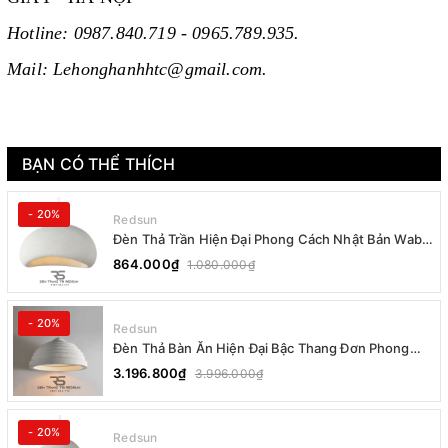
Hotline: 0987.840.719 - 0965.789.935.
Mail: Lehonghanhhtc@gmail.com.
BẠN CÓ THỂ THÍCH
- 20%
Redsun
Đèn Thả Trần Hiện Đại Phong Cách Nhật Bản Wabi-
sabi CDT-T036 Dáng B
864.000₫
1.080.000₫
- 20%
Redsun
Đèn Thả Bàn Ăn Hiện Đại Bậc Thang Đơn Phong
Cách Nhật Bản Wabi-sabi DC-T078B
3.196.800₫
3.996.000₫
- 20%
Redsun