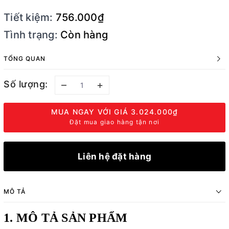
Tiết kiệm:
756.000₫
Tình trạng:
Còn hàng
TỔNG QUAN
Số lượng:
–
+
MUA NGAY VỚI GIÁ
3.024.000₫
Đặt mua giao hàng tận nơi
Liên hệ đặt hàng
MÔ TẢ
1. MÔ TẢ SẢN PHẨM