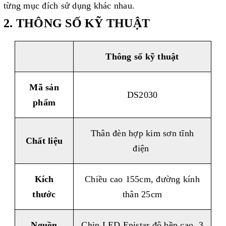
từng mục đích sử dụng khác nhau.
2. THÔNG SỐ KỸ THUẬT
Thông số k
ỹ
thuật
Mã sản
DS2030
phẩm
Thân đèn hợp kim sơn tĩnh
Chất liệu
điện
Kích
Chiều cao 155cm, đường kính
thước
thân 25cm
Nguồn
Chip LED Epistar độ bền cao, 3