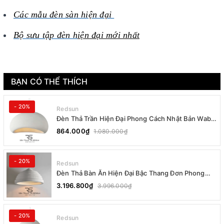
Các mẫu đèn sàn hiện đại
Bộ sưu tập đèn h
iện đại mới nhất
BẠN CÓ THỂ THÍCH
- 20%
Redsun
Đèn Thả Trần Hiện Đại Phong Cách Nhật Bản Wabi-
sabi CDT-T036 Dáng B
864.000₫
1.080.000₫
- 20%
Redsun
Đèn Thả Bàn Ăn Hiện Đại Bậc Thang Đơn Phong
Cách Nhật Bản Wabi-sabi DC-T078B
3.196.800₫
3.996.000₫
- 20%
Redsun