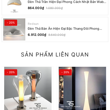
Đèn Thả Trần Hiện Đại Phong Cách Nhật Bản Wabi-
sabi CDT-T036 Dáng A
864.000₫
1.080.000₫
- 20%
Redsun
Đèn Thả Bàn Ăn Hiện Đại Bậc Thang Đôi Phong
Cách Nhật Bản Wabi-sabi DC-T078A
6.912.000₫
8.640.000₫
SẢN PHẨM LIÊN QUAN
- 20%
- 20%