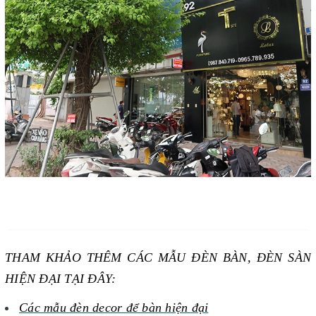
THAM KHẢO THÊM CÁC MẪU ĐÈN BÀN, ĐÈN SÀN
HIỆN ĐẠI TẠI ĐÂY:
Các mẫu đèn decor để bàn hiện đại