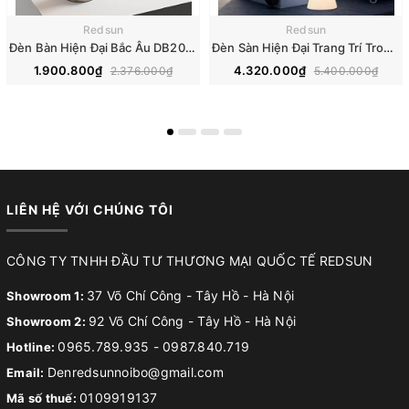
Redsun
Redsun
Đèn Bàn Hiện Đại Bắc Âu DB2097
Đèn Sàn Hiện Đại Trang Trí Trong Nhà, Sân Vườn Cảnh Quan Ngoài Trời Phong Cách Italia DS2049
1.900.800₫
4.320.000₫
2.376.000₫
5.400.000₫
LIÊN HỆ VỚI CHÚNG TÔI
CÔNG TY TNHH ĐẦU TƯ THƯƠNG MẠI QUỐC TẾ REDSUN
37 Võ Chí Công - Tây Hồ - Hà Nội
Showroom 1:
92 Võ Chí Công - Tây Hồ - Hà Nội
Showroom 2:
0965.789.935
-
0987.840.719
Hotline:
Denredsunnoibo@gmail.com
Email:
0109919137
Mã số thuế: