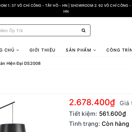
M 1: 37 VÕ CHÍ CÔNG - TÂY HỒ - HN | SHOWROOM 2: 92 VÕ CHÍ CÔNG - 
HN
G CHỦ
GIỚI THIỆU
SẢN PHẨM
CÔNG TRÌ
àn Hiện Đại DS2008
2.678.400₫
Giá 
Tiết kiệm:
561.600₫
Tình trạng:
Còn hàng