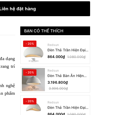
Liên hệ đặt hàng
BẠN CÓ THỂ THÍCH
- 20%
Redsun
Đèn Thả Trần Hiện Đại
Phong Cách Nhật Bản
864.000₫
1.080.000₫
 đa dạng
Wabi-sabi CDT-T036
Dáng B
rang trí
Redsun
- 20%
Đèn Thả Bàn Ăn Hiện
Đại Bậc Thang Đơn
3.196.800₫
anh nghệ
Phong Cách Nhật Bản
3.996.000₫
Wabi-sabi DC-T078B
Sản phẩm
- 20%
Redsun
Đèn Thả Trần Hiện Đại
Phong Cách Nhật Bản
864.000₫
1.080.000₫