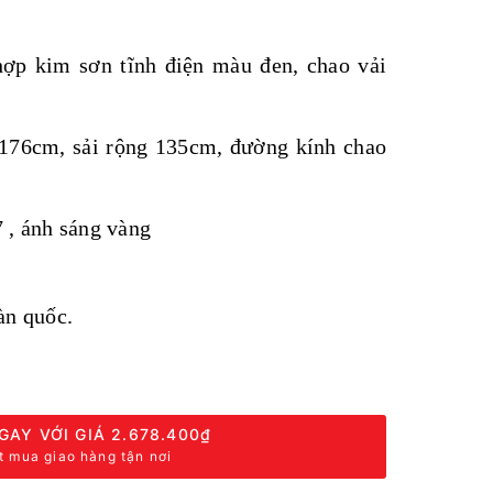
ợp kim sơn tĩnh điện màu đen, chao vải
176cm, sải rộng 135cm, đường kính chao
 , ánh sáng vàng
àn quốc.
GAY VỚI GIÁ
2.678.400₫
t mua giao hàng tận nơi