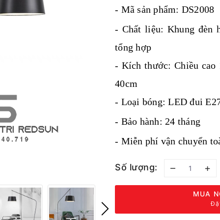
- Mã sản phẩm: DS2008
- Chất liệu:
Khung đèn h
tổng hợp
- Kích thước:
Chiều cao 
40cm
- Loại bóng: LED đui E27
- Bảo hành: 24 tháng
- Miễn phí vận chuyển to
Số lượng:
–
+
MUA N
Đặ