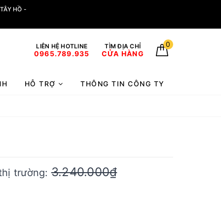
TÂY HỒ -
0
LIÊN HỆ HOTLINE
TÌM ĐỊA CHỈ
0965.789.935
CỬA HÀNG
NH
HỖ TRỢ
THÔNG TIN CÔNG TY
3.240.000₫
thị trường: