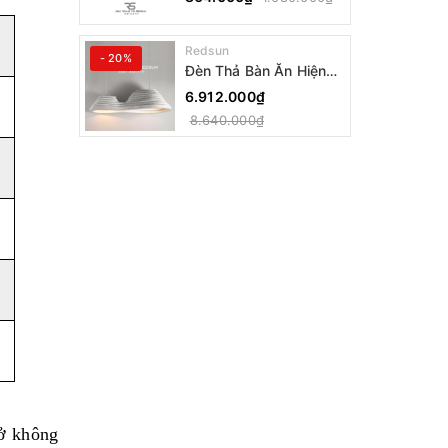
Wabi-sabi CDT-T036
Dáng A
Redsun
- 20%
Đèn Thả Bàn Ăn Hiện
Đại Bậc Thang Đôi
6.912.000₫
Phong Cách Nhật Bản
8.640.000₫
Wabi-sabi DC-T078A
 ở không