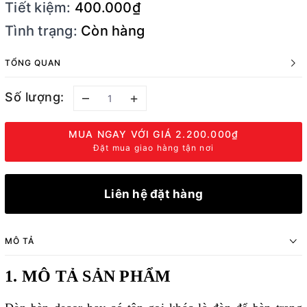
Tiết kiệm:
400.000₫
Tình trạng:
Còn hàng
TỔNG QUAN
Số lượng:
–
+
MUA NGAY VỚI GIÁ
2.200.000₫
Đặt mua giao hàng tận nơi
Liên hệ đặt hàng
MÔ TẢ
1. MÔ TẢ SẢN PHẨM