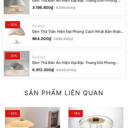
Đèn Thả Bàn Ăn Hiện Đại Bậc Thang Đơn Phong
Cách Nhật Bản Wabi-sabi DC-T078B
3.196.800₫
3.996.000₫
- 20%
Redsun
Đèn Thả Trần Hiện Đại Phong Cách Nhật Bản Wabi-
sabi CDT-T036 Dáng A
864.000₫
1.080.000₫
- 20%
Redsun
Đèn Thả Bàn Ăn Hiện Đại Bậc Thang Đôi Phong
Cách Nhật Bản Wabi-sabi DC-T078A
6.912.000₫
8.640.000₫
SẢN PHẨM LIÊN QUAN
- 20%
- 18%