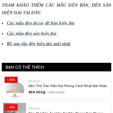
THAM KHẢO THÊM CÁC MẪU ĐÈN BÀN, ĐÈN SÀN
HIỆN ĐẠI TẠI ĐÂY:
Các mẫu đèn decor để bàn hiện đại
Các mẫu đèn sàn hiện đại
Bộ sưu tập đèn h
iện đại mới nhất
BẠN CÓ THỂ THÍCH
- 20%
Redsun
Đèn Thả Trần Hiện Đại Phong Cách Nhật Bản Wabi-
sabi CDT-T036 Dáng B
864.000₫
1.080.000₫
- 20%
Redsun