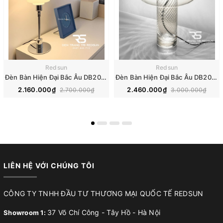
Redsun
Redsun
Đèn Bàn Hiện Đại Bắc Âu DB2096
Đèn Bàn Hiện Đại Bắc Âu DB2098
2.160.000₫
2.460.000₫
2.700.000₫
3.000.000₫
LIÊN HỆ VỚI CHÚNG TÔI
CÔNG TY TNHH ĐẦU TƯ THƯƠNG MẠI QUỐC TẾ REDSUN
37 Võ Chí Công - Tây Hồ - Hà Nội
Showroom 1: