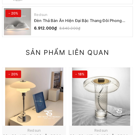
- 20%
Redsun
Đèn Thả Bàn Ăn Hiện Đại Bậc Thang Đôi Phong
Cách Nhật Bản Wabi-sabi DC-T078A
6.912.000₫
8.640.000₫
SẢN PHẨM LIÊN QUAN
- 20%
- 18%
Redsun
Redsun