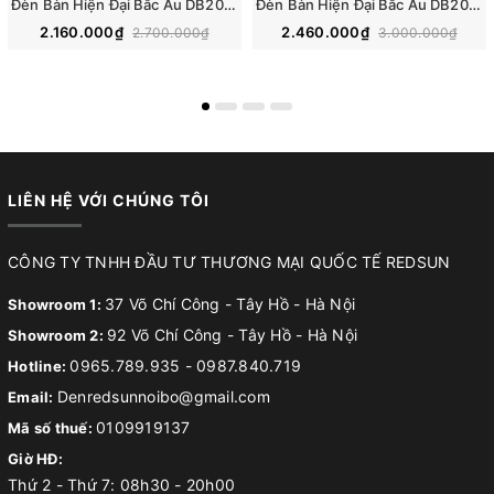
Đèn Bàn Hiện Đại Bắc Âu DB2096
Đèn Bàn Hiện Đại Bắc Âu DB2098
2.160.000₫
2.460.000₫
2.700.000₫
3.000.000₫
LIÊN HỆ VỚI CHÚNG TÔI
CÔNG TY TNHH ĐẦU TƯ THƯƠNG MẠI QUỐC TẾ REDSUN
37 Võ Chí Công - Tây Hồ - Hà Nội
Showroom 1:
92 Võ Chí Công - Tây Hồ - Hà Nội
Showroom 2:
0965.789.935
-
0987.840.719
Hotline:
Denredsunnoibo@gmail.com
Email:
0109919137
Mã số thuế:
Giờ HĐ:
Thứ 2 - Thứ 7: 08h30 - 20h00