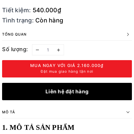
Tiết kiệm:
540.000₫
Tình trạng:
Còn hàng
TỔNG QUAN
Số lượng:
–
+
MUA NGAY VỚI GIÁ
2.160.000₫
Đặt mua giao hàng tận nơi
Liên hệ đặt hàng
MÔ TẢ
1. MÔ TẢ SẢN PHẨM