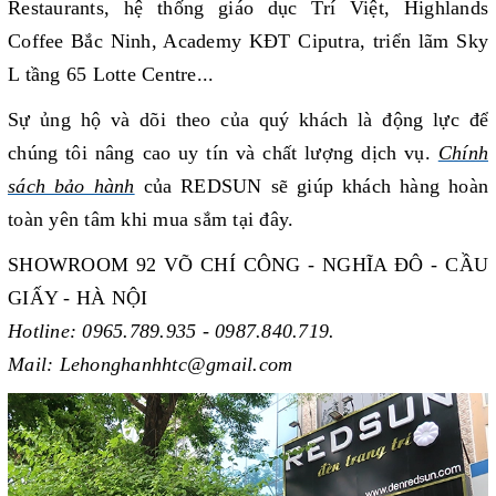
Restaurants, hệ thống giáo dục Trí Việt, Highlands
Coffee Bắc Ninh, Academy KĐT Ciputra, triển lãm Sky
L tầng 65 Lotte Centre...
Sự ủng hộ và dõi theo của quý khách là động lực để
chúng tôi nâng cao uy tín và chất lượng dịch vụ.
Chính
sách bảo hành
của REDSUN sẽ giúp khách hàng hoàn
toàn yên tâm khi mua sắm tại đây.
SHOWROOM 92 VÕ CHÍ CÔNG - NGHĨA ĐÔ - CẦU
GIẤY - HÀ NỘI
Hotline: 0965.789.935 - 0987.840.719.
Mail: Lehonghanhhtc@gmail.com