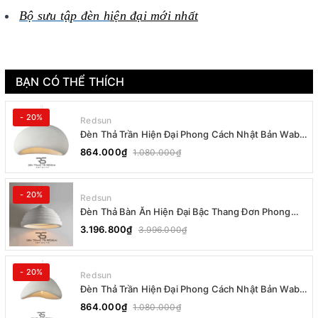
Bộ sưu tập đèn h
iện đại mới nhất
BẠN CÓ THỂ THÍCH
- 20%
Redsun
Đèn Thả Trần Hiện Đại Phong Cách Nhật Bản Wabi-
sabi CDT-T036 Dáng B
864.000₫
1.080.000₫
- 20%
Redsun
Đèn Thả Bàn Ăn Hiện Đại Bậc Thang Đơn Phong
Cách Nhật Bản Wabi-sabi DC-T078B
3.196.800₫
3.996.000₫
- 20%
Redsun
Đèn Thả Trần Hiện Đại Phong Cách Nhật Bản Wabi-
sabi CDT-T036 Dáng A
864.000₫
1.080.000₫