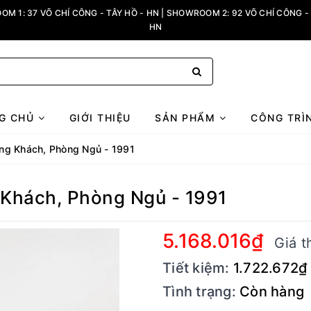
M 1: 37 VÕ CHÍ CÔNG - TÂY HỒ - HN | SHOWROOM 2: 92 VÕ CHÍ CÔNG - 
HN
G CHỦ
GIỚI THIỆU
SẢN PHẨM
CÔNG TRÌ
òng Khách, Phòng Ngủ - 1991
 Khách, Phòng Ngủ - 1991
5.168.016₫
Giá t
Tiết kiệm:
1.722.672₫
Tình trạng:
Còn hàng