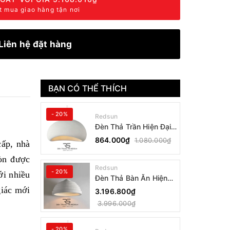
t mua giao hàng tận nơi
Liên hệ đặt hàng
BẠN CÓ THỂ THÍCH
- 20%
Redsun
Đèn Thả Trần Hiện Đại
Phong Cách Nhật Bản
864.000₫
1.080.000₫
cấp, nhà
Wabi-sabi CDT-T036
Dáng B
òn được
Redsun
- 20%
ới nhiều
Đèn Thả Bàn Ăn Hiện
Đại Bậc Thang Đơn
giác mới
3.196.800₫
Phong Cách Nhật Bản
3.996.000₫
Wabi-sabi DC-T078B
- 20%