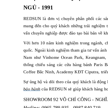
NGỦ - 1991
REDSUN là đơn vị chuyên phân phối các sản 
mang đến cho quý khách những trải nghiệm t
vấn chuyên nghiệp được đào tạo bài bản về khô
Với hơn 10 năm kinh nghiệm trong ngành, chú
quốc. Ngoài kinh nghiệm tham gia tư vấn ánh s
Nam như Vinhome Ocean Park, Keangnam, 
thống chiếu sáng các cửa hàng bánh Paris Ba
Coffee Bắc Ninh, Academy KĐT Ciputra, triển 
Sự ủng hộ và dõi theo của quý khách là động 
bảo hành
của REDSUN sẽ giúp khách hàng
ho
SHOWROOM 92 VÕ CHÍ CÔNG - NGHĨA
Hotline: 0965.789.935 - 0987.840.719.