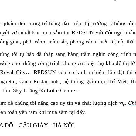
phẩm đèn trang trí hàng đầu trên thị trường. Chúng tôi
uyệt vời nhất khi mua sắm tại REDSUN với đội ngũ nhân
ng gian, phối cảnh, màu sắc, phong cách thiết kế, nội thất
ng tôi tự hào đã thắp sáng hàng trăm nghìn công trình t
áng cho những công trình chung cư, biệt thự khu đô thị lớ
Royal City… REDSUN còn có kinh nghiệm lắp đặt thi 
guette, Coca Restaurants, hệ thống giáo dục Trí Việt, H
lãm Sky L tầng 65 Lotte Centre...
lực để chúng tôi nâng cao uy tín và chất lượng dịch vụ.
Chí
àn toàn yên tâm khi mua sắm tại đây.
 ĐÔ - CẦU GIẤY - HÀ NỘI