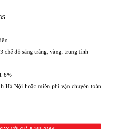
ABS
iển
 chế độ sáng trắng, vàng, trung tính
AT 8%
ành Hà Nội hoặc miễn phí vận chuyển toàn
GAY VỚI GIÁ
5.168.016₫