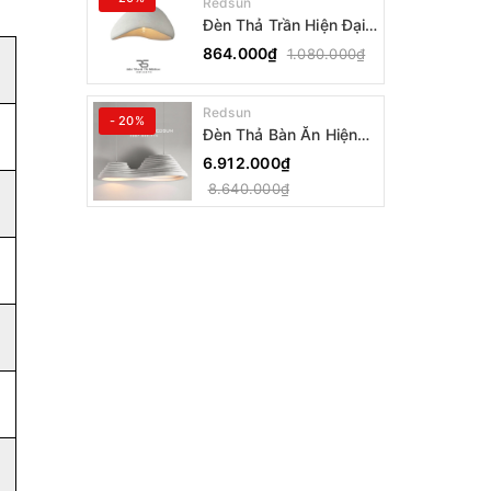
Redsun
Đèn Thả Trần Hiện Đại
Phong Cách Nhật Bản
864.000₫
1.080.000₫
Wabi-sabi CDT-T036
Dáng A
Redsun
- 20%
Đèn Thả Bàn Ăn Hiện
Đại Bậc Thang Đôi
6.912.000₫
Phong Cách Nhật Bản
8.640.000₫
Wabi-sabi DC-T078A