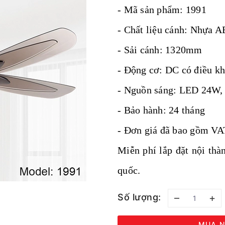
- Mã sản phẩm: 1991
- Chất liệu cánh: Nhựa 
- Sải cánh: 1320mm
- Động cơ: DC có điều kh
- Nguồn sáng: LED 24W, 3
- Bảo hành: 24 tháng
- Đơn giá đã bao gồm V
Miễn phí lắp đặt nội th
quốc.
Số lượng:
–
+
MUA N