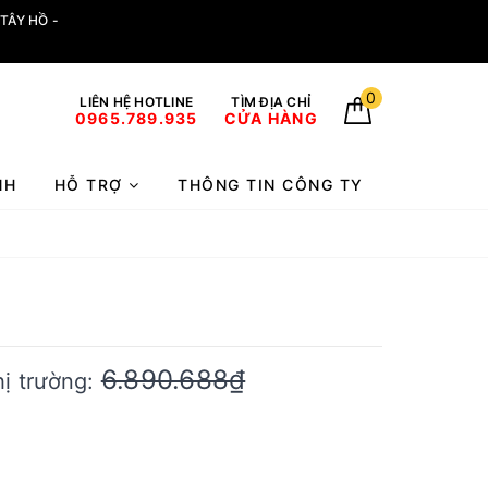
TÂY HỒ -
0
LIÊN HỆ HOTLINE
TÌM ĐỊA CHỈ
0965.789.935
CỬA HÀNG
NH
HỖ TRỢ
THÔNG TIN CÔNG TY
6.890.688₫
hị trường: