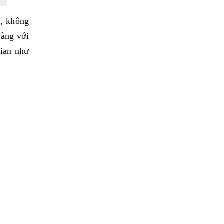
i, không
hàng với
gian như