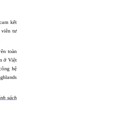
 cam kết
 viên tư
.
rên toàn
n ở Việt
công hệ
ighlands
nh sách