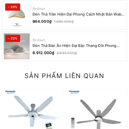
- 20%
Redsun
Đèn Thả Trần Hiện Đại Phong Cách Nhật Bản Wabi-
sabi CDT-T036 Dáng A
864.000₫
1.080.000₫
- 20%
Redsun
Đèn Thả Bàn Ăn Hiện Đại Bậc Thang Đôi Phong
Cách Nhật Bản Wabi-sabi DC-T078A
6.912.000₫
8.640.000₫
SẢN PHẨM LIÊN QUAN