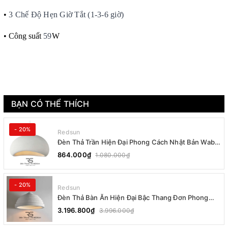
•
3 Chế Độ Hẹn Giờ Tắt (1-3-6 giờ)
• Công suất
59
W
BẠN CÓ THỂ THÍCH
- 20%
Redsun
Đèn Thả Trần Hiện Đại Phong Cách Nhật Bản Wabi-
sabi CDT-T036 Dáng B
864.000₫
1.080.000₫
- 20%
Redsun
Đèn Thả Bàn Ăn Hiện Đại Bậc Thang Đơn Phong
Cách Nhật Bản Wabi-sabi DC-T078B
3.196.800₫
3.996.000₫