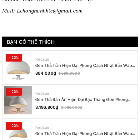
Mail: Lehonghanhhtc@gmail.com
BẠN CÓ THỂ THÍCH
- 20%
Redsun
Đèn Thả Trần Hiện Đại Phong Cách Nhật Bản Wabi-
sabi CDT-T036 Dáng B
864.000₫
1.080.000₫
- 20%
Redsun
Đèn Thả Bàn Ăn Hiện Đại Bậc Thang Đơn Phong
Cách Nhật Bản Wabi-sabi DC-T078B
3.196.800₫
3.996.000₫
- 20%
Redsun
Đèn Thả Trần Hiện Đại Phong Cách Nhật Bản Wabi-
sabi CDT-T036 Dáng A