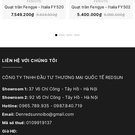
FENGYE
FENGYE
Quạt trần Fengye - Italia FY520
Quạt trần Fengye - Italia FY502
7.549.200₫
5.400.000₫
9.436.500₫
5.990.000₫
LIÊN HỆ VỚI CHÚNG TÔI
CÔNG TY TNHH ĐẦU TƯ THƯƠNG MẠI QUỐC TẾ REDSUN
37 Võ Chí Công - Tây Hồ - Hà Nội
Showroom 1:
92 Võ Chí Công - Tây Hồ - Hà Nội
Showroom 2:
0965.789.935
-
0987.840.719
Hotline:
Denredsunnoibo@gmail.com
Email:
0109919137
Mã số thuế:
Giờ HĐ: