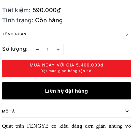
Tiết kiệm:
590.000₫
Tình trạng:
Còn hàng
TỔNG QUAN
Số lượng:
–
+
MUA NGAY VỚI GIÁ
5.400.000₫
Đặt mua giao hàng tận nơi
Liên hệ đặt hàng
MÔ TẢ
Quạt trần FENGYE có kiểu dáng đơn giản nhưng vô