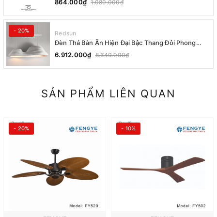
864.000₫
1.080.000₫
- 20%
Redsun
Đèn Thả Bàn Ăn Hiện Đại Bậc Thang Đôi Phong
Cách Nhật Bản Wabi-sabi DC-T078A
6.912.000₫
8.640.000₫
SẢN PHẨM LIÊN QUAN
- 20%
- 10%