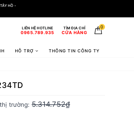
TÂY HỒ -
0
LIÊN HỆ HOTLINE
TÌM ĐỊA CHỈ
0965.789.935
CỬA HÀNG
NH
HỖ TRỢ
THÔNG TIN CÔNG TY
9234TD
5.314.752₫
thị trường: