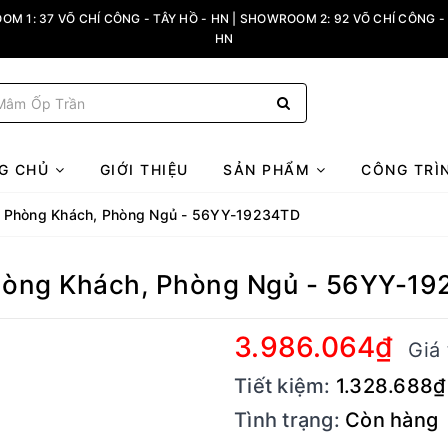
M 1: 37 VÕ CHÍ CÔNG - TÂY HỒ - HN | SHOWROOM 2: 92 VÕ CHÍ CÔNG - 
HN
G CHỦ
GIỚI THIỆU
SẢN PHẨM
CÔNG TRÌ
rí Phòng Khách, Phòng Ngủ - 56YY-19234TD
Phòng Khách, Phòng Ngủ - 56YY-1
3.986.064₫
Giá 
Tiết kiệm:
1.328.688₫
Tình trạng:
Còn hàng