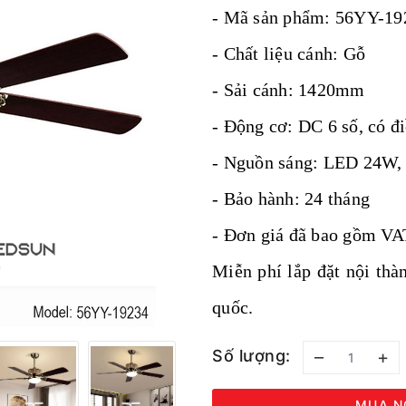
- Mã sản phẩm: 56YY-1
- Chất liệu cánh: Gỗ
- Sải cánh: 1420mm
- Động cơ: DC 6 số, có đ
- Nguồn sáng: LED 24W, 3
- Bảo hành: 24 tháng
- Đơn giá đã bao gồm V
Miễn phí lắp đặt nội th
quốc.
Số lượng:
–
+
MUA N