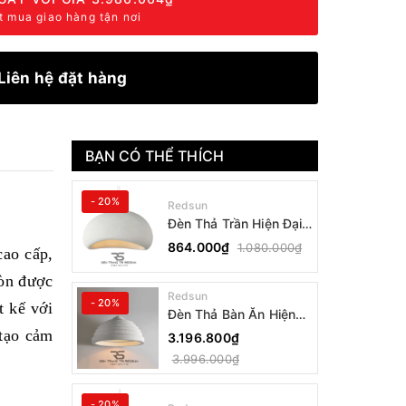
t mua giao hàng tận nơi
Liên hệ đặt hàng
BẠN CÓ THỂ THÍCH
- 20%
Redsun
Đèn Thả Trần Hiện Đại
Phong Cách Nhật Bản
864.000₫
1.080.000₫
cao cấp,
Wabi-sabi CDT-T036
Dáng B
còn được
Redsun
- 20%
t kế với
Đèn Thả Bàn Ăn Hiện
Đại Bậc Thang Đơn
 tạo cảm
3.196.800₫
Phong Cách Nhật Bản
3.996.000₫
Wabi-sabi DC-T078B
- 20%