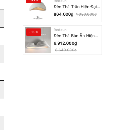
Redsun
Đèn Thả Trần Hiện Đại
Phong Cách Nhật Bản
864.000₫
1.080.000₫
Wabi-sabi CDT-T036
Dáng A
Redsun
- 20%
Đèn Thả Bàn Ăn Hiện
Đại Bậc Thang Đôi
6.912.000₫
Phong Cách Nhật Bản
8.640.000₫
Wabi-sabi DC-T078A