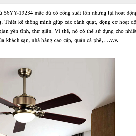
gủ 56YY-19234 mặc dù có công suất lớn nhưng lại hoạt độn
g. Thiết kế thông minh giúp các cánh quạt, động cơ hoạt đ
an yên tĩnh, thư giãn. Vì thế, nó có thể sử dụng cho nhi
a khách sạn, nhà hàng cao cấp, quán cà phê,….v.v.