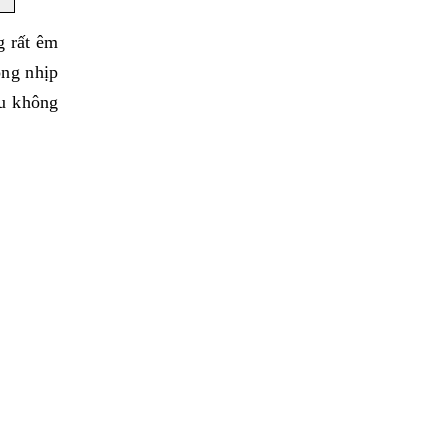
g rất êm
ộng nhịp
ều không