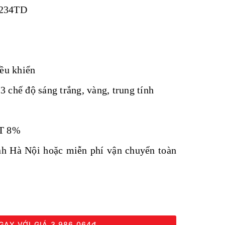
9234TD
iều khiển
 chế độ sáng trắng, vàng, trung tính
AT 8%
ành Hà Nội hoặc miễn phí vận chuyển toàn
GAY VỚI GIÁ
3.986.064₫