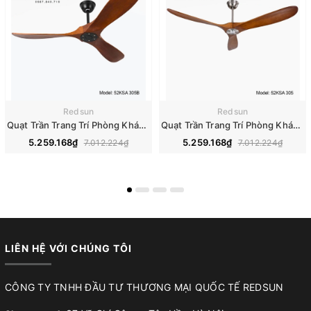
Redsun
Redsun
Quạt Trần Trang Trí Phòng Khách, Phòng Ngủ - 52KSA 305B
Quạt Trần Trang Trí Phòng Khách, Phòng Ngủ - 52KSA 305
5.259.168₫
5.259.168₫
7.012.224₫
7.012.224₫
LIÊN HỆ VỚI CHÚNG TÔI
CÔNG TY TNHH ĐẦU TƯ THƯƠNG MẠI QUỐC TẾ REDSUN