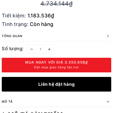
4.734.144₫
Tiết kiệm:
1.183.536₫
Tình trạng:
Còn hàng
TỔNG QUAN
Số lượng:
–
+
MUA NGAY VỚI GIÁ
3.550.608₫
Đặt mua giao hàng tận nơi
Liên hệ đặt hàng
MÔ TẢ