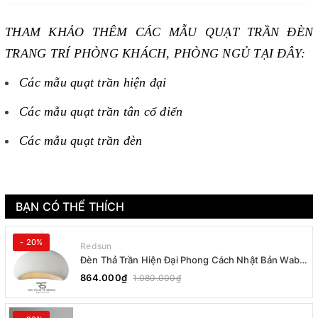
THAM KHẢO THÊM CÁC MẪU QUẠT TRẦN ĐÈN
TRANG TRÍ PHÒNG KHÁCH, PHÒNG NGỦ TẠI ĐÂY:
Các mẫu quạt trần hiện đại
Các mẫu quạt trần tân cổ điển
Các mẫu quạt trần đèn
BẠN CÓ THỂ THÍCH
- 20%
Redsun
Đèn Thả Trần Hiện Đại Phong Cách Nhật Bản Wabi-
sabi CDT-T036 Dáng B
864.000₫
1.080.000₫