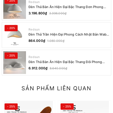
- 20%
Redsun
Đèn Thả Bàn Ăn Hiện Đại Bậc Thang Đơn Phong
Cách Nhật Bản Wabi-sabi DC-T078B
3.196.800₫
3.996.000₫
- 20%
Redsun
Đèn Thả Trần Hiện Đại Phong Cách Nhật Bản Wabi-
sabi CDT-T036 Dáng A
864.000₫
1.080.000₫
- 20%
Redsun
Đèn Thả Bàn Ăn Hiện Đại Bậc Thang Đôi Phong
Cách Nhật Bản Wabi-sabi DC-T078A
6.912.000₫
8.640.000₫
SẢN PHẨM LIÊN QUAN
- 25%
- 25%