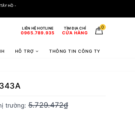
TÂY HỒ -
0
LIÊN HỆ HOTLINE
TÌM ĐỊA CHỈ
0965.789.935
CỬA HÀNG
NH
HỖ TRỢ
THÔNG TIN CÔNG TY
1343A
5.729.472₫
hị trường: