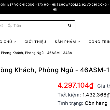
M 1: 37 VÕ CHÍ CÔNG - TÂY HỒ - HN | SHOWROOM 2: 92 VÕ CHÍ CÔNG - 
HN
G CHỦ
GIỚI THIỆU
SẢN PHẨM
CÔNG TRÌ
rí Phòng Khách, Phòng Ngủ - 46ASM-1343A
Phòng Khách, Phòng Ngủ - 46ASM-
4.297.104₫
Giá t
Tiết kiệm:
1.432.368₫
Tình trạng:
Còn hàng