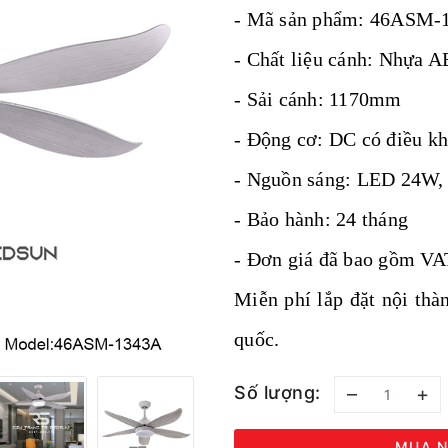
- Mã sản phẩm: 46ASM-
- Chất liệu cánh: Nhựa 
- Sải cánh: 1170mm
- Động cơ: DC có điều kh
- Nguồn sáng: LED 24W, 3
- Bảo hành: 24 tháng
- Đơn giá đã bao gồm V
Miễn phí lắp đặt nội th
quốc.
Số lượng:
–
+
MUA N