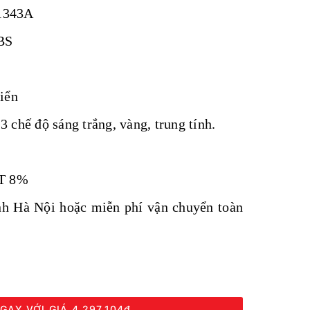
1343A
ABS
iển
 chế độ sáng trắng, vàng, trung tính.
AT 8%
ành Hà Nội hoặc miễn phí vận chuyển toàn
GAY VỚI GIÁ
4.297.104₫