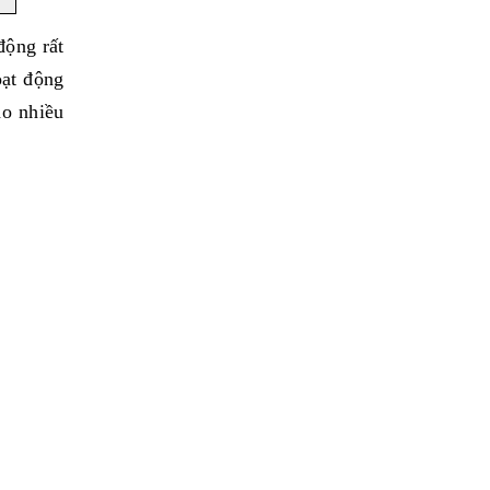
động rất
oạt động
ho nhiều