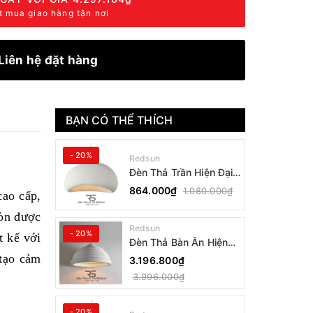
t mua giao hàng tận nơi
Liên hệ đặt hàng
BẠN CÓ THỂ THÍCH
- 20%
Redsun
Đèn Thả Trần Hiện Đại
Phong Cách Nhật Bản
864.000₫
1.080.000₫
cao cấp,
Wabi-sabi CDT-T036
Dáng B
còn được
Redsun
- 20%
t kế với
Đèn Thả Bàn Ăn Hiện
Đại Bậc Thang Đơn
 tạo cảm
3.196.800₫
Phong Cách Nhật Bản
3.996.000₫
Wabi-sabi DC-T078B
- 20%