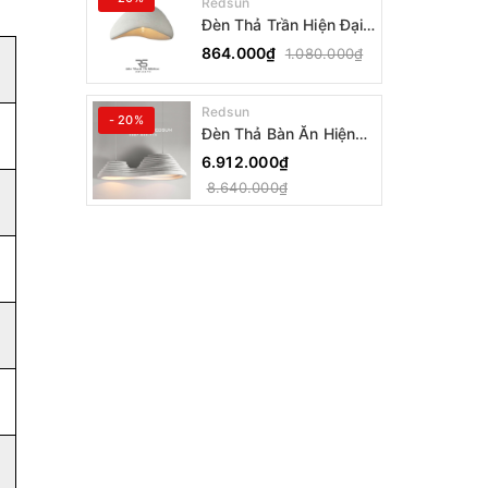
Redsun
Đèn Thả Trần Hiện Đại
Phong Cách Nhật Bản
864.000₫
1.080.000₫
Wabi-sabi CDT-T036
Dáng A
Redsun
- 20%
Đèn Thả Bàn Ăn Hiện
Đại Bậc Thang Đôi
6.912.000₫
Phong Cách Nhật Bản
8.640.000₫
Wabi-sabi DC-T078A