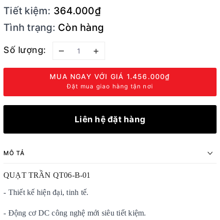
Tiết kiệm:
364.000₫
Tình trạng:
Còn hàng
Số lượng:
–
+
MUA NGAY VỚI GIÁ
1.456.000₫
Đặt mua giao hàng tận nơi
Liên hệ đặt hàng
MÔ TẢ
QUẠT TRẦN QT06-B-01
- Thiết kế hiện đại, tinh tế.
- Động cơ DC công nghệ mới siêu tiết kiệm.