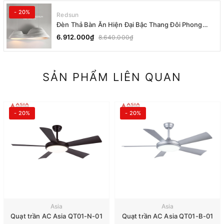
- 20%
Redsun
Đèn Thả Bàn Ăn Hiện Đại Bậc Thang Đôi Phong
Cách Nhật Bản Wabi-sabi DC-T078A
6.912.000₫
8.640.000₫
SẢN PHẨM LIÊN QUAN
- 20%
- 20%
Asia
Asia
Quạt trần AC Asia QT01-N-01
Quạt trần AC Asia QT01-B-01