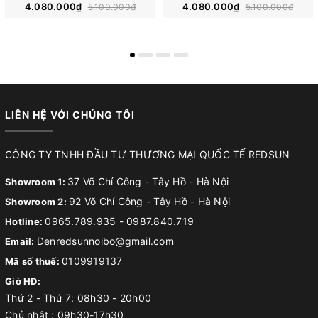
4.080.000₫
4.080.000₫
5.100.000₫
5.100.000₫
LIÊN HỆ VỚI CHÚNG TÔI
CÔNG TY TNHH ĐẦU TƯ THƯƠNG MẠI QUỐC TẾ REDSUN
37 Võ Chí Công - Tây Hồ - Hà Nội
Showroom 1:
92 Võ Chí Công - Tây Hồ - Hà Nội
Showroom 2:
0965.789.935
-
0987.840.719
Hotline:
Denredsunnoibo@gmail.com
Email:
0109919137
Mã số thuế:
Giờ HĐ:
Thứ 2 - Thứ 7: 08h30 - 20h00
Chủ nhật : 09h30-17h30