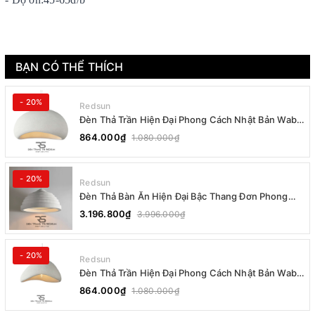
BẠN CÓ THỂ THÍCH
- 20%
Redsun
Đèn Thả Trần Hiện Đại Phong Cách Nhật Bản Wabi-
sabi CDT-T036 Dáng B
864.000₫
1.080.000₫
- 20%
Redsun
Đèn Thả Bàn Ăn Hiện Đại Bậc Thang Đơn Phong
Cách Nhật Bản Wabi-sabi DC-T078B
3.196.800₫
3.996.000₫
- 20%
Redsun
Đèn Thả Trần Hiện Đại Phong Cách Nhật Bản Wabi-
sabi CDT-T036 Dáng A
864.000₫
1.080.000₫