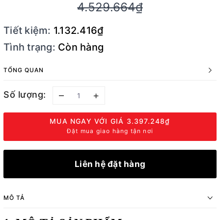
4.529.664₫
Tiết kiệm:
1.132.416₫
Tình trạng:
Còn hàng
TỔNG QUAN
Số lượng:
–
+
MUA NGAY VỚI GIÁ
3.397.248₫
Đặt mua giao hàng tận nơi
Liên hệ đặt hàng
MÔ TẢ