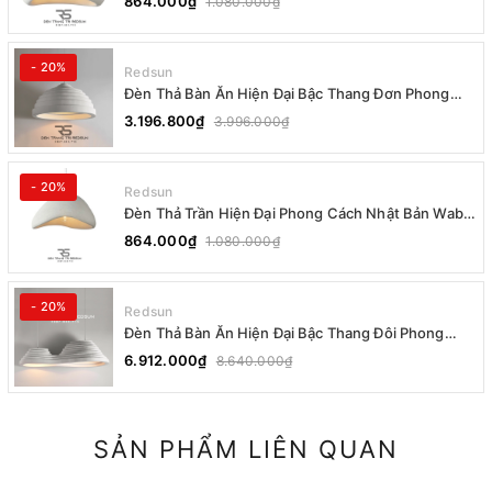
864.000₫
1.080.000₫
- 20%
Redsun
Đèn Thả Bàn Ăn Hiện Đại Bậc Thang Đơn Phong
Cách Nhật Bản Wabi-sabi DC-T078B
3.196.800₫
3.996.000₫
- 20%
Redsun
Đèn Thả Trần Hiện Đại Phong Cách Nhật Bản Wabi-
sabi CDT-T036 Dáng A
864.000₫
1.080.000₫
- 20%
Redsun
Đèn Thả Bàn Ăn Hiện Đại Bậc Thang Đôi Phong
Cách Nhật Bản Wabi-sabi DC-T078A
6.912.000₫
8.640.000₫
SẢN PHẨM LIÊN QUAN