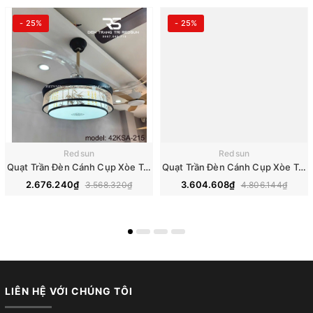
- 25%
- 25%
Redsun
Redsun
Quạt Trần Đèn Cánh Cụp Xòe Trang Trí Phòng Khách, Phòng Ngủ - 42KSA-215
Quạt Trần Đèn Cánh Cụp Xòe Trang Trí Phòng Khách, Phòng Ngủ - 42KSA 201
2.676.240₫
3.604.608₫
3.568.320₫
4.806.144₫
LIÊN HỆ VỚI CHÚNG TÔI