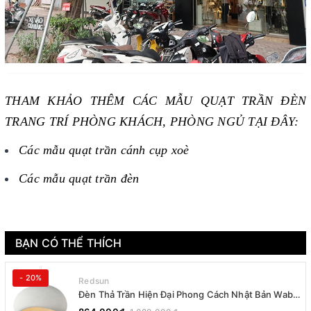
THAM KHẢO THÊM CÁC MẪU QUẠT TRẦN ĐÈN
TRANG TRÍ PHÒNG KHÁCH, PHÒNG NGỦ TẠI ĐÂY:
Các mẫu quạt trần cánh cụp xoè
Các mẫu quạt trần đèn
BẠN CÓ THỂ THÍCH
- 20%
Redsun
Đèn Thả Trần Hiện Đại Phong Cách Nhật Bản Wabi-
sabi CDT-T036 Dáng B