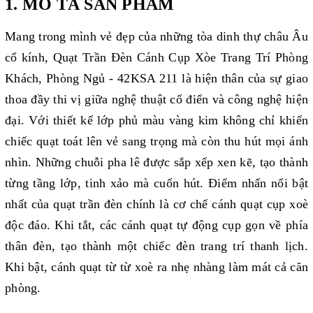
1. MÔ TẢ SẢN PHẨM
Mang trong mình vẻ đẹp của những tòa dinh thự châu Âu
cổ kính, Quạt Trần Đèn Cánh Cụp Xòe Trang Trí Phòng
Khách, Phòng Ngủ - 42KSA 211 là hiện thân của sự giao
thoa đầy thi vị giữa nghệ thuật cổ điển và công nghệ hiện
đại. Với thiết kế l
ớp phủ màu vàng kim không chỉ khiến
chiếc quạt toát lên vẻ sang trọng mà còn thu hút mọi ánh
nhìn.
Những chuỗi pha lê được sắp xếp xen kẽ, tạo thành
từng tầng lớp, tinh xảo mà cuốn hút.
Điểm nhấn nổi bật
nhất của quạt trần đèn chính là cơ chế cánh quạt cụp xoè
độc đáo. Khi tắt, các cánh quạt tự động cụp gọn về phía
thân đèn, tạo thành một chiếc đèn trang trí thanh lịch.
Khi bật, cánh quạt từ từ xoè ra nhẹ nhàng làm mát cả căn
phòng.