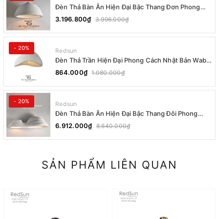
Đèn Thả Bàn Ăn Hiện Đại Bậc Thang Đơn Phong
Cách Nhật Bản Wabi-sabi DC-T078B
3.196.800₫
3.996.000₫
- 20%
Redsun
Đèn Thả Trần Hiện Đại Phong Cách Nhật Bản Wabi-
sabi CDT-T036 Dáng A
864.000₫
1.080.000₫
- 20%
Redsun
Đèn Thả Bàn Ăn Hiện Đại Bậc Thang Đôi Phong
Cách Nhật Bản Wabi-sabi DC-T078A
6.912.000₫
8.640.000₫
SẢN PHẨM LIÊN QUAN