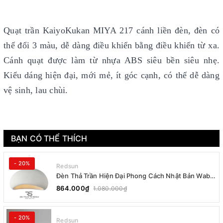
Quạt trần KaiyoKukan MIYA 217 cánh liền đèn, đèn có
thể đổi 3 màu, dễ dàng điều khiển bằng điều khiển từ xa.
Cánh quạt được làm từ nhựa ABS siêu bền siêu nhẹ.
Kiểu dáng hiện đại, mới mẻ, ít góc cạnh, có thể dễ dàng
vệ sinh, lau chùi.
BẠN CÓ THỂ THÍCH
- 20%
Redsun
Đèn Thả Trần Hiện Đại Phong Cách Nhật Bản Wabi-
sabi CDT-T036 Dáng B
864.000₫
1.080.000₫
- 20%
Redsun