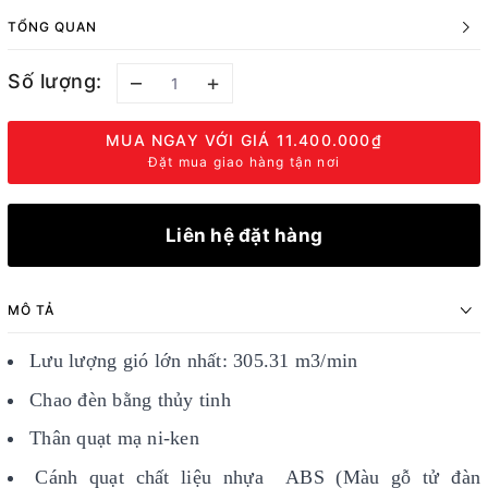
TỔNG QUAN
Số lượng:
–
+
MUA NGAY VỚI GIÁ
11.400.000₫
Đặt mua giao hàng tận nơi
Liên hệ đặt hàng
MÔ TẢ
Lưu lượng gió lớn nhất: 305.31 m3/min
Chao đèn bằng thủy tinh
Thân quạt mạ ni-ken
Cánh quạt chất liệu nhựa ABS (Màu gỗ tử đàn