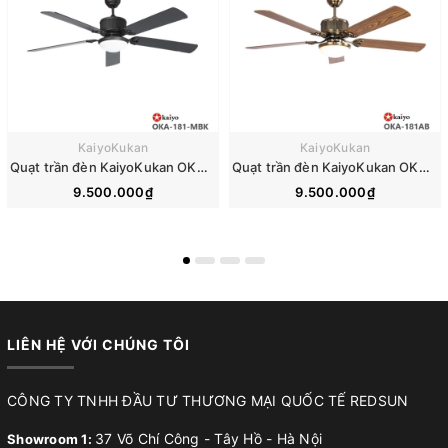
KaiyoKukan
KaiyoKukan
Quạt trần đèn KaiyoKukan OKA-181-MBK
Quạt trần đèn KaiyoKukan OKA-181AB
9.500.000₫
9.500.000₫
LIÊN HỆ VỚI CHÚNG TÔI
CÔNG TY TNHH ĐẦU TƯ THƯƠNG MẠI QUỐC TẾ REDSUN
37 Võ Chí Công - Tây Hồ - Hà Nội
Showroom 1: