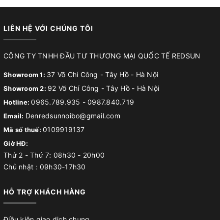
LIÊN HỆ VỚI CHÚNG TÔI
CÔNG TY TNHH ĐẦU TƯ THƯƠNG MẠI QUỐC TẾ REDSUN
37 Võ Chí Công - Tây Hồ - Hà Nội
Showroom 1:
92 Võ Chí Công - Tây Hồ - Hà Nội
Showroom 2:
0965.789.935
-
0987.840.719
Hotline:
Denredsunnoibo@gmail.com
Email:
0109919137
Mã số thuế:
Giờ HĐ:
Thứ 2 - Thứ 7: 08h30 - 20h00
Chủ nhật : 09h30-17h30
HỖ TRỢ KHÁCH HÀNG
Điều kiện giao dịch chung