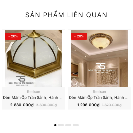
SẢN PHẨM LIÊN QUAN
- 20%
- 20%
Redsun
Redsun
Đèn Mâm Ốp Trần Sảnh, Hành Lang, Ban Công Hiện Đại OT-C8206
Đèn Mâm Ốp Trần Sảnh, Hành Lang, Ban Công Hiện Đại OT-C1924
2.880.000₫
1.296.000₫
3.600.000₫
1.620.000₫