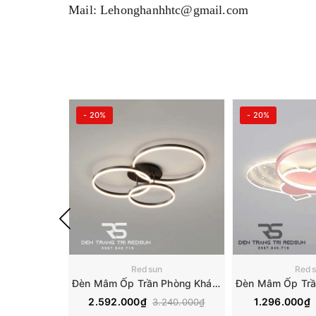
Mail: Lehonghanhhtc@gmail.com
- 20%
- 20%
Redsun
Reds
Đèn Mâm Ốp Trần Phòng Khách, Phòng Ngủ Hiện Đại MN345
2.592.000₫
1.296.000₫
3.240.000₫