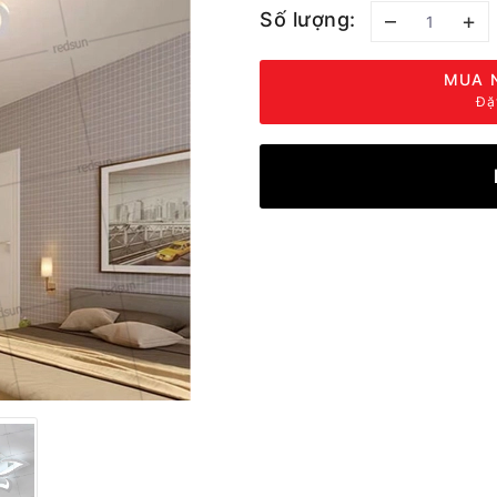
Số lượng:
–
+
MUA 
Đặ