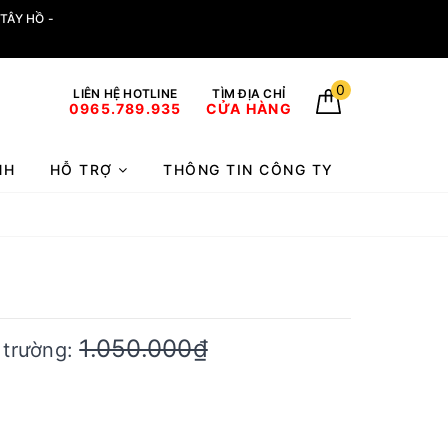
TÂY HỒ -
0
LIÊN HỆ HOTLINE
TÌM ĐỊA CHỈ
0965.789.935
CỬA HÀNG
NH
HỖ TRỢ
THÔNG TIN CÔNG TY
1.050.000₫
ị trường: