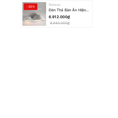
Redsun
- 20%
Đèn Thả Bàn Ăn Hiện
Đại Bậc Thang Đôi
6.912.000₫
Phong Cách Nhật Bản
8.640.000₫
Wabi-sabi DC-T078A