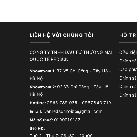
LIÊN HỆ VỚI CHÚNG TÔI
HỖ TR
CÔNG TY TNHH ĐẦU TƯ THƯƠNG MẠI
Điều kiệ
QUỐC TẾ REDSUN
Chính sá
Các phư
37 Võ Chí Công - Tây Hồ -
Showroom 1:
Chính sá
Hà Nội
Chính s
92 Võ Chí Công - Tây Hồ -
Showroom 2:
Hà Nội
Chính sá
0965.789.935
-
0987.840.719
Hotline:
Denredsunnoibo@gmail.com
Email:
0109919137
Mã số thuế:
Giờ HĐ:
Thứ 2 - Thứ 7: 08h30 - 20h00