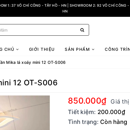
M 1: 37 VÕ CHÍ CÔNG - TÂY HỒ - HN | SHOWROOM 2: 92 VÕ CHÍ CÔNG - 
HN
G CHỦ
GIỚI THIỆU
SẢN PHẨM
CÔNG TRÌ
ần Mika lá xoáy mini 12 OT-S006
 mini 12 OT-S006
850.000₫
Giá th
Tiết kiệm:
200.000₫
Tình trạng:
Còn hàng