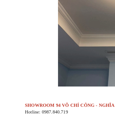
SHOWROOM 94 VÕ CHÍ CÔNG - NGHĨA Đ
Hotline: 0987.840.719