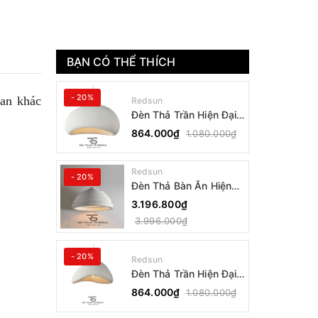
BẠN CÓ THỂ THÍCH
- 20%
ian khác
Redsun
Đèn Thả Trần Hiện Đại
Phong Cách Nhật Bản
864.000₫
1.080.000₫
Wabi-sabi CDT-T036
Dáng B
Redsun
- 20%
Đèn Thả Bàn Ăn Hiện
Đại Bậc Thang Đơn
3.196.800₫
Phong Cách Nhật Bản
3.996.000₫
Wabi-sabi DC-T078B
- 20%
Redsun
Đèn Thả Trần Hiện Đại
Phong Cách Nhật Bản
864.000₫
1.080.000₫
Wabi-sabi CDT-T036
Dáng A