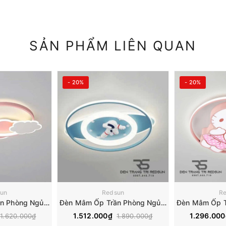
SẢN PHẨM LIÊN QUAN
- 20%
- 20%
un
Redsun
R
Đèn Mâm Ốp Trần Phòng Ngủ Trẻ Em MN111
Đèn Mâm Ốp Trần Phòng Ngủ Trẻ Em MN110
1.512.000₫
1.296.00
1.620.000₫
1.890.000₫