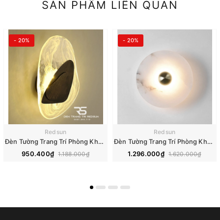
SẢN PHẨM LIÊN QUAN
- 20%
- 20%
Redsun
Redsun
Đèn Tường Trang Trí Phòng Khách, Phòng Ngủ, Cầu Thang Phong Cách Bắc Âu Chất Liệu Pha Lê DT-118
Đèn Tường Trang Trí Phòng Khách, Phòng Ngủ, Cầu Thang Phong Cách Bắc Âu Chất Liệu Đá Cẩm Thạch DT-112
950.400₫
1.296.000₫
1.188.000₫
1.620.000₫