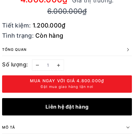
Giá thị trường:
6.000.000₫
Tiết kiệm:
1.200.000₫
Tình trạng:
Còn hàng
TỔNG QUAN
Số lượng:
–
+
MUA NGAY VỚI GIÁ
4.800.000₫
Đặt mua giao hàng tận nơi
Liên hệ đặt hàng
MÔ TẢ