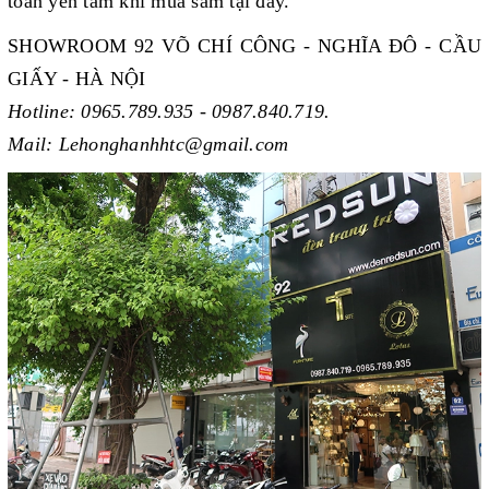
toàn yên tâm khi mua sắm tại đây.
SHOWROOM 92 VÕ CHÍ CÔNG - NGHĨA ĐÔ - CẦU
GIẤY - HÀ NỘI
Hotline: 0965.789.935 - 0987.840.719.
Mail: Lehonghanhhtc@gmail.com