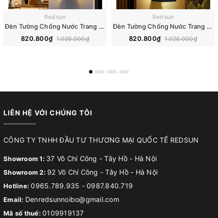
Redsun
Redsun
Đèn Tường Chống Nước Trang Trí Ngoài Trời Nhà Hàng, Khách Sạn, Biệt Thự, Sân Vườn DTOD-001
Đèn Tường Chống Nước Trang Trí Ngoài Trời Nhà Hàng, Khách Sạn, Biệt Thự, Sân Vườn DTOD-002
820.800₫
820.800₫
1.026.000₫
1.026.000₫
LIÊN HỆ VỚI CHÚNG TÔI
CÔNG TY TNHH ĐẦU TƯ THƯƠNG MẠI QUỐC TẾ REDSUN
37 Võ Chí Công - Tây Hồ - Hà Nội
Showroom 1:
92 Võ Chí Công - Tây Hồ - Hà Nội
Showroom 2:
0965.789.935
-
0987.840.719
Hotline:
Denredsunnoibo@gmail.com
Email:
0109919137
Mã số thuế: