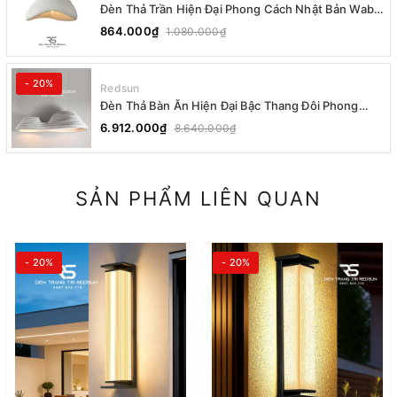
Đèn Thả Trần Hiện Đại Phong Cách Nhật Bản Wabi-
sabi CDT-T036 Dáng A
864.000₫
1.080.000₫
- 20%
Redsun
Đèn Thả Bàn Ăn Hiện Đại Bậc Thang Đôi Phong
Cách Nhật Bản Wabi-sabi DC-T078A
6.912.000₫
8.640.000₫
SẢN PHẨM LIÊN QUAN
- 20%
- 20%