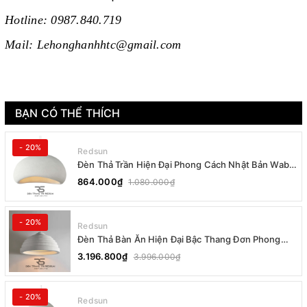
Hotline: 0987.840.719
Mail: Lehonghanhhtc@gmail.com
BẠN CÓ THỂ THÍCH
- 20%
Redsun
Đèn Thả Trần Hiện Đại Phong Cách Nhật Bản Wabi-
sabi CDT-T036 Dáng B
864.000₫
1.080.000₫
- 20%
Redsun
Đèn Thả Bàn Ăn Hiện Đại Bậc Thang Đơn Phong
Cách Nhật Bản Wabi-sabi DC-T078B
3.196.800₫
3.996.000₫
- 20%
Redsun