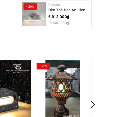
Redsun
- 20%
Đèn Thả Bàn Ăn Hiện
Đại Bậc Thang Đôi
6.912.000₫
Phong Cách Nhật Bản
8.640.000₫
Wabi-sabi DC-T078A
- 20%
- 20%