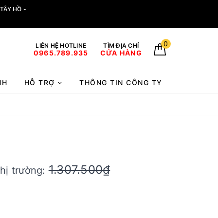
TÂY HỒ -
0
LIÊN HỆ HOTLINE
TÌM ĐỊA CHỈ
0965.789.935
CỬA HÀNG
NH
HỖ TRỢ
THÔNG TIN CÔNG TY
1.307.500₫
thị trường: