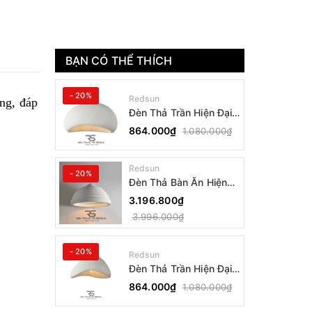
BẠN CÓ THỂ THÍCH
- 20%
Redsun
ăng, đáp
Đèn Thả Trần Hiện Đại
Phong Cách Nhật Bản
864.000₫
1.080.000₫
Wabi-sabi CDT-T036
Dáng B
Redsun
- 20%
Đèn Thả Bàn Ăn Hiện
Đại Bậc Thang Đơn
3.196.800₫
Phong Cách Nhật Bản
3.996.000₫
Wabi-sabi DC-T078B
- 20%
Redsun
Đèn Thả Trần Hiện Đại
Phong Cách Nhật Bản
864.000₫
1.080.000₫
Wabi-sabi CDT-T036
Dáng A