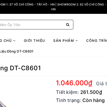
M 1: 37 VÕ CHÍ CÔNG - TÂY HỒ - HN | SHOWROOM 2: 92 VÕ CHÍ CÔNG - 
HN
G CHỦ
GIỚI THIỆU
SẢN PHẨM
CÔNG TRÌ
 Liệu Đồng DT-C8601
ồng DT-C8601
1.046.000₫
Giá 
Tiết kiệm:
261.500₫
Tình trạng:
Còn hàng