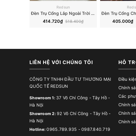
Redsun
Reds
Đèn Trụ Cổng Lắp Ngoài Trời Chất Liệu Hợp Kim DT-D7165
414.720₫
405.000₫
518.400₫
LIÊN HỆ VỚI CHÚNG TÔI
HỖ TR
CÔNG TY TNHH ĐẦU TƯ THƯƠNG MẠI
Điều kiệ
QUỐC TẾ REDSUN
Chính sá
Các phư
37 Võ Chí Công - Tây Hồ -
Showroom 1:
Chính sá
Hà Nội
Chính s
92 Võ Chí Công - Tây Hồ -
Showroom 2:
Hà Nội
Chính sá
0965.789.935
-
0987.840.719
Hotline: