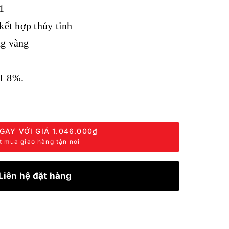
01
 kết hợp thủy tinh
ng vàng
T 8%.
GAY VỚI GIÁ
1.046.000₫
t mua giao hàng tận nơi
Liên hệ đặt hàng