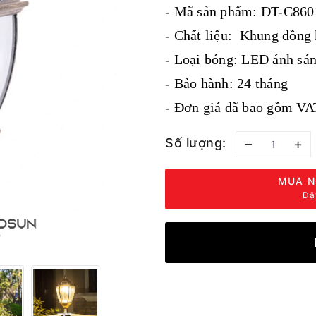
- Mã sản phẩm: DT-C86
- Chất liệu: Khung đồng
- Loại bóng: LED ánh sá
- Bảo hành: 24 tháng
- Đơn giá đã bao gồm VA
Số lượng:
–
+
MUA N
Đặ