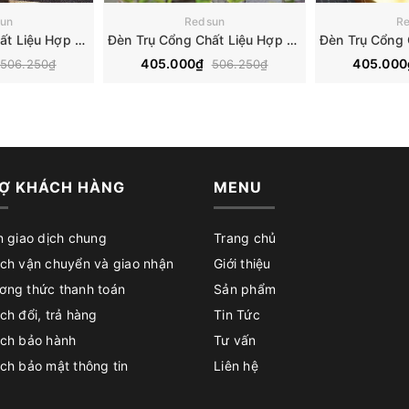
un
Redsun
R
Đèn Trụ Cổng Chất Liệu Hợp Kim Lắp Ngoài Trời LT045
Đèn Trụ Cổng Chất Liệu Hợp Kim Lắp Ngoài Trời LT043
405.000₫
405.00
506.250₫
506.250₫
Ợ KHÁCH HÀNG
MENU
n giao dịch chung
Trang chủ
ch vận chuyển và giao nhận
Giới thiệu
ơng thức thanh toán
Sản phẩm
ch đổi, trả hàng
Tin Tức
ách bảo hành
Tư vấn
ch bảo mật thông tin
Liên hệ