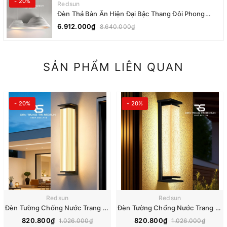
- 20%
Redsun
Đèn Thả Bàn Ăn Hiện Đại Bậc Thang Đôi Phong
Cách Nhật Bản Wabi-sabi DC-T078A
6.912.000₫
8.640.000₫
SẢN PHẨM LIÊN QUAN
- 20%
- 20%
Redsun
Redsun
Đèn Tường Chống Nước Trang Trí Ngoài Trời Nhà Hàng, Khách Sạn, Biệt Thự, Sân Vườn DTOD-001
Đèn Tường Chống Nước Trang Trí Ngoài Trời Nhà Hàng, Khách Sạn, Biệt Thự, Sân Vườn DTOD-002
820.800₫
820.800₫
1.026.000₫
1.026.000₫