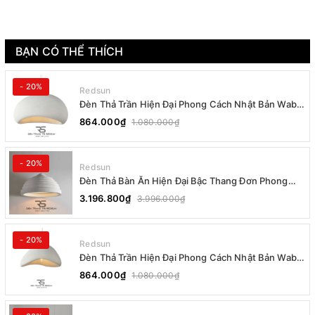
BẠN CÓ THỂ THÍCH
- 20%
Redsun
Đèn Thả Trần Hiện Đại Phong Cách Nhật Bản Wabi-
sabi CDT-T036 Dáng B
864.000₫
1.080.000₫
- 20%
Redsun
Đèn Thả Bàn Ăn Hiện Đại Bậc Thang Đơn Phong
Cách Nhật Bản Wabi-sabi DC-T078B
3.196.800₫
3.996.000₫
- 20%
Redsun
Đèn Thả Trần Hiện Đại Phong Cách Nhật Bản Wabi-
sabi CDT-T036 Dáng A
864.000₫
1.080.000₫