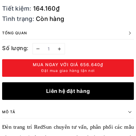
Tiết kiệm:
164.160₫
Tình trạng:
Còn hàng
TỔNG QUAN
Số lượng:
–
+
MUA NGAY VỚI GIÁ
656.640₫
Đặt mua giao hàng tận nơi
Liên hệ đặt hàng
MÔ TẢ
Đèn trang trí RedSun chuyên tư vấn, phân phối các mẫu