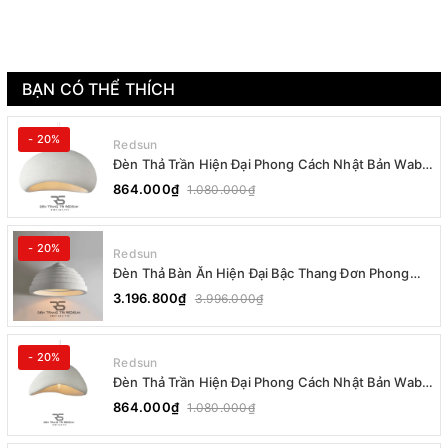
BẠN CÓ THỂ THÍCH
- 20%
Redsun
Đèn Thả Trần Hiện Đại Phong Cách Nhật Bản Wabi-
sabi CDT-T036 Dáng B
864.000₫
1.080.000₫
- 20%
Redsun
Đèn Thả Bàn Ăn Hiện Đại Bậc Thang Đơn Phong
Cách Nhật Bản Wabi-sabi DC-T078B
3.196.800₫
3.996.000₫
- 20%
Redsun
Đèn Thả Trần Hiện Đại Phong Cách Nhật Bản Wabi-
sabi CDT-T036 Dáng A
864.000₫
1.080.000₫