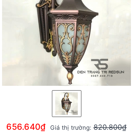
656.640₫
820.800₫
Giá thị trường: