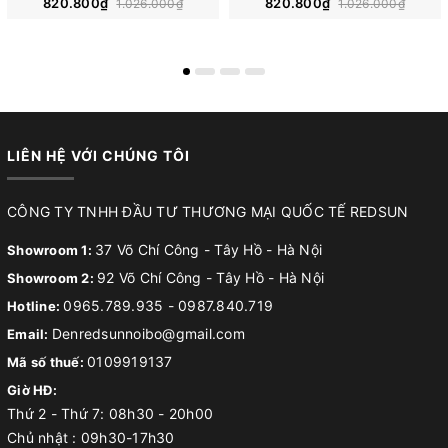
820.800₫
820.800₫
1.026.000₫
1.026.000₫
LIÊN HỆ VỚI CHÚNG TÔI
CÔNG TY TNHH ĐẦU TƯ THƯƠNG MẠI QUỐC TẾ REDSUN
37 Võ Chí Công - Tây Hồ - Hà Nội
Showroom 1:
92 Võ Chí Công - Tây Hồ - Hà Nội
Showroom 2:
0965.789.935
-
0987.840.719
Hotline:
Denredsunnoibo@gmail.com
Email:
0109919137
Mã số thuế:
Giờ HĐ:
Thứ 2 - Thứ 7: 08h30 - 20h00
Chủ nhật : 09h30-17h30