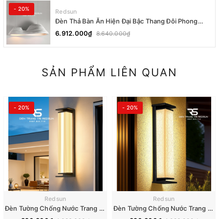
- 20%
Redsun
Đèn Thả Bàn Ăn Hiện Đại Bậc Thang Đôi Phong
Cách Nhật Bản Wabi-sabi DC-T078A
6.912.000₫
8.640.000₫
SẢN PHẨM LIÊN QUAN
- 20%
- 20%
Redsun
Redsun
Đèn Tường Chống Nước Trang Trí Ngoài Trời Nhà Hàng, Khách Sạn, Biệt Thự, Sân Vườn DTOD-001
Đèn Tường Chống Nước Trang Trí Ngoài Trời Nhà Hàng, Khách Sạn, Biệt Thự, Sân Vườn DTOD-002