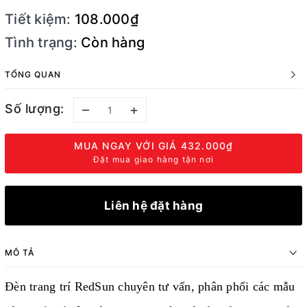
Tiết kiệm:
108.000₫
Tình trạng:
Còn hàng
TỔNG QUAN
Số lượng:
–
+
MUA NGAY VỚI GIÁ
432.000₫
Đặt mua giao hàng tận nơi
Liên hệ đặt hàng
MÔ TẢ
Đèn trang trí RedSun chuyên tư vấn, phân phối các mẫu