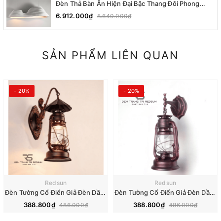
Đèn Thả Bàn Ăn Hiện Đại Bậc Thang Đôi Phong
Cách Nhật Bản Wabi-sabi DC-T078A
6.912.000₫
8.640.000₫
SẢN PHẨM LIÊN QUAN
- 20%
- 20%
Redsun
Redsun
Đèn Tường Cổ Điển Giả Đèn Dầu Chao Thủy Tinh Trang Trí Phòng Khách, Phòng Ngủ, Cầu Thang DT-C6116/1
Đèn Tường Cổ Điển Giả Đèn Dầu Chao Thủy Tinh Trang Trí Phòng Khách, Phòng Ngủ, Cầu Thang DT-C6211/1
388.800₫
388.800₫
486.000₫
486.000₫