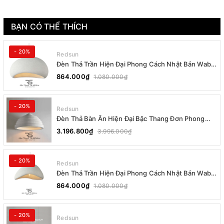
BẠN CÓ THỂ THÍCH
- 20%
Redsun
Đèn Thả Trần Hiện Đại Phong Cách Nhật Bản Wabi-
sabi CDT-T036 Dáng B
864.000₫
1.080.000₫
- 20%
Redsun
Đèn Thả Bàn Ăn Hiện Đại Bậc Thang Đơn Phong
Cách Nhật Bản Wabi-sabi DC-T078B
3.196.800₫
3.996.000₫
- 20%
Redsun
Đèn Thả Trần Hiện Đại Phong Cách Nhật Bản Wabi-
sabi CDT-T036 Dáng A
864.000₫
1.080.000₫
- 20%
Redsun