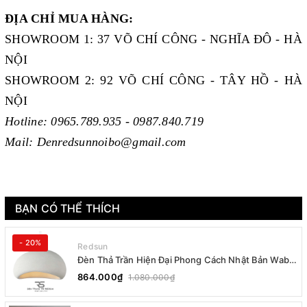
ĐỊA CHỈ MUA HÀNG:
SHOWROOM 1: 37 VÕ CHÍ CÔNG - NGHĨA ĐÔ - HÀ
NỘI
SHOWROOM 2: 92 VÕ CHÍ CÔNG - TÂY HỒ - HÀ
NỘI
Hotline: 0965.789.935 - 0987.840.719
Mail: Denredsunnoibo@gmail.com
BẠN CÓ THỂ THÍCH
- 20%
Redsun
Đèn Thả Trần Hiện Đại Phong Cách Nhật Bản Wabi-
sabi CDT-T036 Dáng B
864.000₫
1.080.000₫