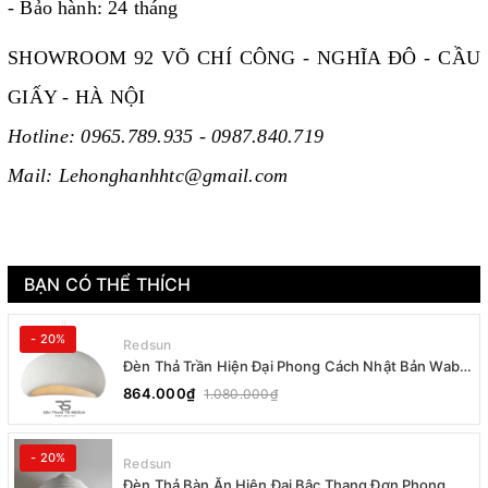
- Bảo hành: 24 tháng
SHOWROOM 92 VÕ CHÍ CÔNG - NGHĨA ĐÔ - CẦU
GIẤY - HÀ NỘI
Hotline: 0965.789.935 - 0987.840.719
Mail: Lehonghanhhtc@gmail.com
BẠN CÓ THỂ THÍCH
- 20%
Redsun
Đèn Thả Trần Hiện Đại Phong Cách Nhật Bản Wabi-
sabi CDT-T036 Dáng B
864.000₫
1.080.000₫
- 20%
Redsun
Đèn Thả Bàn Ăn Hiện Đại Bậc Thang Đơn Phong