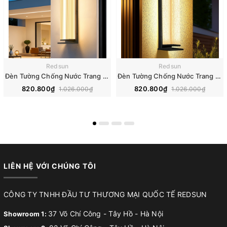
Redsun
Redsun
Đèn Tường Chống Nước Trang Trí Ngoài Trời Nhà Hàng, Khách Sạn, Biệt Thự, Sân Vườn DTOD-001
Đèn Tường Chống Nước Trang Trí Ngoài Trời Nhà Hàng, Khách Sạn, Biệt Thự, Sân Vườn DTOD-002
820.800₫
820.800₫
1.026.000₫
1.026.000₫
LIÊN HỆ VỚI CHÚNG TÔI
CÔNG TY TNHH ĐẦU TƯ THƯƠNG MẠI QUỐC TẾ REDSUN
37 Võ Chí Công - Tây Hồ - Hà Nội
Showroom 1: