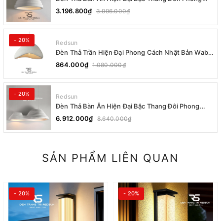
Cách Nhật Bản Wabi-sabi DC-T078B
3.196.800₫
3.996.000₫
- 20%
Redsun
Đèn Thả Trần Hiện Đại Phong Cách Nhật Bản Wabi-
sabi CDT-T036 Dáng A
864.000₫
1.080.000₫
- 20%
Redsun
Đèn Thả Bàn Ăn Hiện Đại Bậc Thang Đôi Phong
Cách Nhật Bản Wabi-sabi DC-T078A
6.912.000₫
8.640.000₫
SẢN PHẨM LIÊN QUAN
- 20%
- 20%