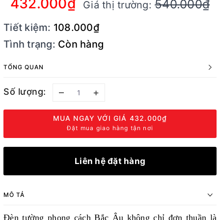
432.000₫
540.000₫
Giá thị trường:
Tiết kiệm:
108.000₫
Tình trạng:
Còn hàng
TỔNG QUAN
Số lượng:
–
+
MUA NGAY VỚI GIÁ
432.000₫
Đặt mua giao hàng tận nơi
Liên hệ đặt hàng
MÔ TẢ
Đèn tường phong cách Bắc Âu không chỉ đơn thuần là