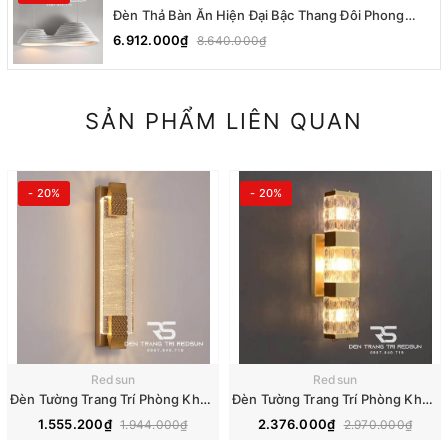
Đèn Thả Bàn Ăn Hiện Đại Bậc Thang Đôi Phong
Cách Nhật Bản Wabi-sabi DC-T078A
6.912.000₫
8.640.000₫
SẢN PHẨM LIÊN QUAN
- 20%
- 20%
Redsun
Redsun
Đèn Tường Trang Trí Phòng Khách, Phòng Ngủ, Cầu Thang Phong Cách Bắc Âu Chất Liệu Pha Lê DTP-001
Đèn Tường Trang Trí Phòng Khách, Phòng Ngủ, Cầu Thang Phong Cách Bắc Âu Chất Liệu Pha Lê DTP-008
1.555.200₫
2.376.000₫
1.944.000₫
2.970.000₫