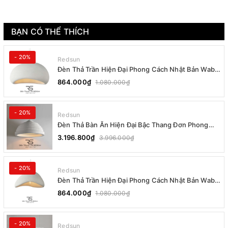
BẠN CÓ THỂ THÍCH
- 20%
Redsun
Đèn Thả Trần Hiện Đại Phong Cách Nhật Bản Wabi-
sabi CDT-T036 Dáng B
864.000₫
1.080.000₫
- 20%
Redsun
Đèn Thả Bàn Ăn Hiện Đại Bậc Thang Đơn Phong
Cách Nhật Bản Wabi-sabi DC-T078B
3.196.800₫
3.996.000₫
- 20%
Redsun
Đèn Thả Trần Hiện Đại Phong Cách Nhật Bản Wabi-
sabi CDT-T036 Dáng A
864.000₫
1.080.000₫
- 20%
Redsun