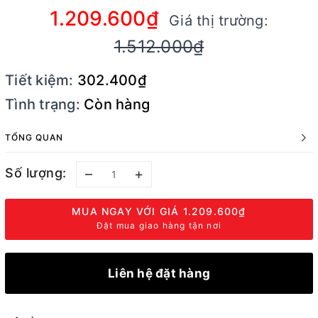
1.209.600₫
Giá thị trường:
1.512.000₫
Tiết kiệm:
302.400₫
Tình trạng:
Còn hàng
TỔNG QUAN
Số lượng:
–
+
MUA NGAY VỚI GIÁ
1.209.600₫
Đặt mua giao hàng tận nơi
Liên hệ đặt hàng