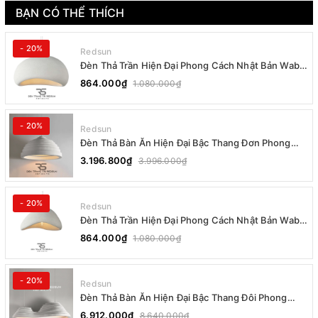
BẠN CÓ THỂ THÍCH
- 20%
Redsun
Đèn Thả Trần Hiện Đại Phong Cách Nhật Bản Wabi-
sabi CDT-T036 Dáng B
864.000₫
1.080.000₫
- 20%
Redsun
Đèn Thả Bàn Ăn Hiện Đại Bậc Thang Đơn Phong
Cách Nhật Bản Wabi-sabi DC-T078B
3.196.800₫
3.996.000₫
- 20%
Redsun
Đèn Thả Trần Hiện Đại Phong Cách Nhật Bản Wabi-
sabi CDT-T036 Dáng A
864.000₫
1.080.000₫
- 20%
Redsun
Đèn Thả Bàn Ăn Hiện Đại Bậc Thang Đôi Phong
Cách Nhật Bản Wabi-sabi DC-T078A
6.912.000₫
8.640.000₫