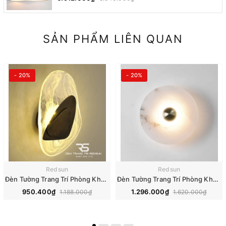
SẢN PHẨM LIÊN QUAN
- 20%
- 20%
Redsun
Redsun
Đèn Tường Trang Trí Phòng Khách, Phòng Ngủ, Cầu Thang Phong Cách Bắc Âu Chất Liệu Pha Lê DT-118
Đèn Tường Trang Trí Phòng Khách, Phòng Ngủ, Cầu Thang Phong Cách Bắc Âu Chất Liệu Đá Cẩm Thạch DT-112
950.400₫
1.296.000₫
1.188.000₫
1.620.000₫