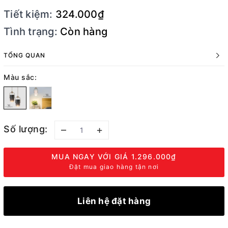
Tiết kiệm:
324.000₫
Tình trạng:
Còn hàng
TỔNG QUAN
Màu sắc:
Số lượng:
–
+
MUA NGAY VỚI GIÁ
1.296.000₫
Đặt mua giao hàng tận nơi
Liên hệ đặt hàng