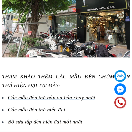
THAM KHẢO THÊM CÁC MẪU ĐÈN CHÙM, ĐÈN
THẢ HIỆN ĐẠI TẠI ĐÂY:
Các mẫu đèn thả
bàn ăn bán chạy nhất
Các mẫu đèn t
hả hiện đại
Bộ sưu tập đèn hiện đại mới nhất