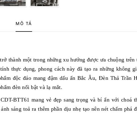
MÔ TẢ
u trở thành một trong những xu hướng được ưa chuộng trên 
à tính thực dụng, phong cách này đã tạo ra những không g
n phẩm độc đáo mang đậm dấu ấn Bắc Âu, Đèn Thả Trần H
ẩm đèn nổi bật và lạ mắt.
CDT-BTT61 mang vẻ đẹp sang trọng và bí ẩn với choá th
 ánh sáng toả ra thêm phần dịu nhẹ tạo nên nét chấm phá 