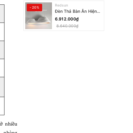
Redsun
- 20%
Đèn Thả Bàn Ăn Hiện
Đại Bậc Thang Đôi
6.912.000₫
Phong Cách Nhật Bản
8.640.000₫
Wabi-sabi DC-T078A
ở nhiều
h, phòng