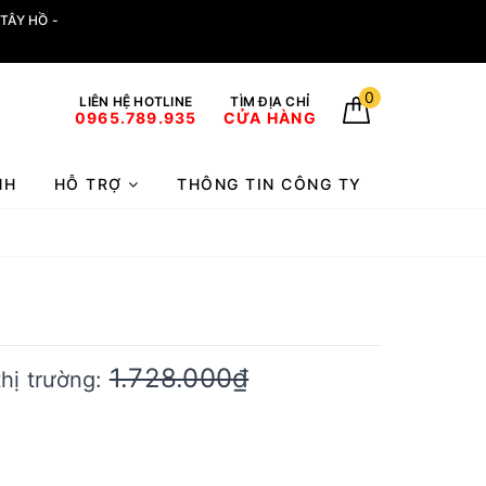
TÂY HỒ -
0
LIÊN HỆ HOTLINE
TÌM ĐỊA CHỈ
0965.789.935
CỬA HÀNG
NH
HỖ TRỢ
THÔNG TIN CÔNG TY
1.728.000₫
thị trường: