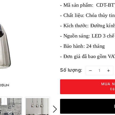
- Mã sản phẩm:
CDT-BT
- Chất liệu:
Chóa thủy t
- Kích thước:
Đường kín
- Nguồn sáng: LED 3 chế 
- Bảo hành: 24 tháng
- Đơn giá đã bao gồm VA
Số lượng:
–
+
MUA N
Đặ