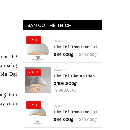
BẠN CÓ THỂ THÍCH
- 20%
Redsun
Đèn Thả Trần Hiện Đại
Phong Cách Nhật Bản
864.000₫
1.080.000₫
toàn thế
Wabi-sabi CDT-T036
Dáng B
ian sống
Redsun
- 20%
iện Đại
Đèn Thả Bàn Ăn Hiện
Đại Bậc Thang Đơn
3.196.800₫
Phong Cách Nhật Bản
3.996.000₫
Wabi-sabi DC-T078B
uỷ tinh
đầy cuốn
- 20%
Redsun
Đèn Thả Trần Hiện Đại
Phong Cách Nhật Bản
864.000₫
1.080.000₫
Wabi-sabi CDT-T036
Dáng A