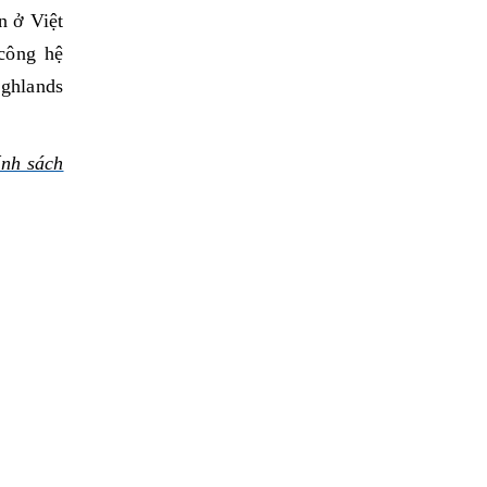
n ở Việt
công hệ
ighlands
nh sách