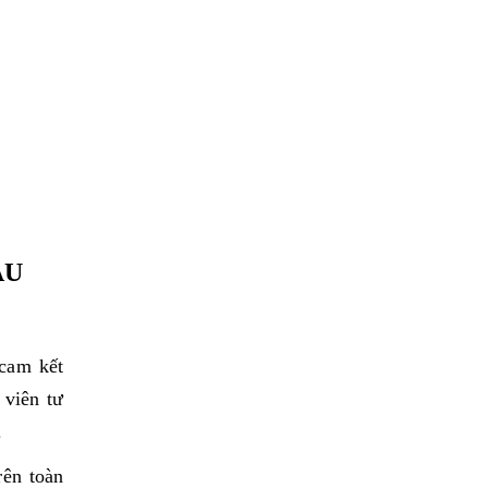
ÂU
 cam kết
 viên tư
.
rên toàn