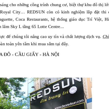
áng cho những công trình chung cư, biệt thự khu đô thị lớ
Royal City… REDSUN còn có kinh nghiệm lắp đặt thi 
guette, Coca Restaurants, hệ thống giáo dục Trí Việt, H
lãm Sky L tầng 65 Lotte Centre...
lực để chúng tôi nâng cao uy tín và chất lượng dịch vụ.
Chí
àn toàn yên tâm khi mua sắm tại đây.
 ĐÔ - CẦU GIẤY - HÀ NỘI