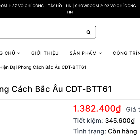
M 1: 37 VÕ CHÍ CÔNG - TÂY HỒ - HN | SHOWROOM 2: 92 VÕ CHÍ CÔNG - 
HN
G CHỦ
GIỚI THIỆU
SẢN PHẨM
CÔNG TRÌ
 Hiện Đại Phong Cách Bắc Âu CDT-BTT61
ong Cách Bắc Âu CDT-BTT61
1.382.400₫
Giá 
Tiết kiệm:
345.600₫
Tình trạng:
Còn hàng