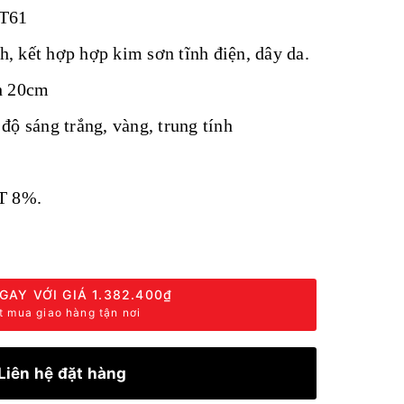
T61
inh, kết hợp hợp kim sơn tĩnh điện, dây da.
h 20cm
độ sáng trắng, vàng, trung tính
T 8%.
GAY VỚI GIÁ
1.382.400₫
t mua giao hàng tận nơi
Liên hệ đặt hàng