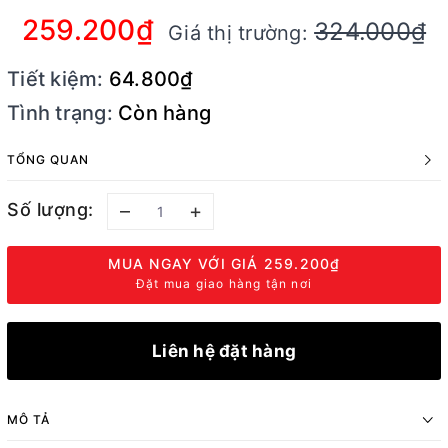
259.200₫
324.000₫
Giá thị trường:
Tiết kiệm:
64.800₫
Tình trạng:
Còn hàng
TỔNG QUAN
Số lượng:
–
+
MUA NGAY VỚI GIÁ
259.200₫
Đặt mua giao hàng tận nơi
Liên hệ đặt hàng
MÔ TẢ