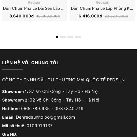
Redsun
Redsun
Đèn Chùm Pha Lê Đài Sen Lắp Phòng Khách, Phòng Ăn, Khách Sạn, Nhà Hàng Phong Cách Bắc Âu Hiện Đại DCP-018
Đèn Chùm Pha Lê Lắp Phòng Khách, Phòng Ăn, Khách Sạn, Nhà Hàng Phong Cách Bắc Âu Hiện Đại DCP-019
8.640.000₫
16.416.000₫
10.800.000₫
20.520.000₫
LIÊN HỆ VỚI CHÚNG TÔI
CÔNG TY TNHH ĐẦU TƯ THƯƠNG MẠI QUỐC TẾ REDSUN
37 Võ Chí Công - Tây Hồ - Hà Nội
Showroom 1:
92 Võ Chí Công - Tây Hồ - Hà Nội
Showroom 2:
0965.789.935
-
0987.840.719
Hotline:
Denredsunnoibo@gmail.com
Email:
0109919137
Mã số thuế:
Giờ HĐ: