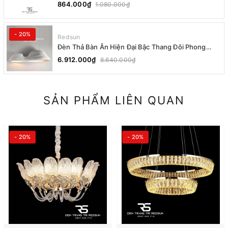
sabi CDT-T036 Dáng A
864.000₫
1.080.000₫
- 20%
Redsun
Đèn Thả Bàn Ăn Hiện Đại Bậc Thang Đôi Phong
Cách Nhật Bản Wabi-sabi DC-T078A
6.912.000₫
8.640.000₫
SẢN PHẨM LIÊN QUAN
- 20%
- 20%