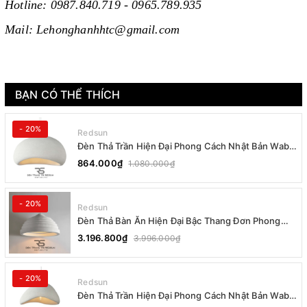
Hotline: 0987.840.719 - 0965.789.935
Mail: Lehonghanhhtc@gmail.com
BẠN CÓ THỂ THÍCH
- 20%
Redsun
Đèn Thả Trần Hiện Đại Phong Cách Nhật Bản Wabi-
sabi CDT-T036 Dáng B
864.000₫
1.080.000₫
- 20%
Redsun
Đèn Thả Bàn Ăn Hiện Đại Bậc Thang Đơn Phong
Cách Nhật Bản Wabi-sabi DC-T078B
3.196.800₫
3.996.000₫
- 20%
Redsun
Đèn Thả Trần Hiện Đại Phong Cách Nhật Bản Wabi-