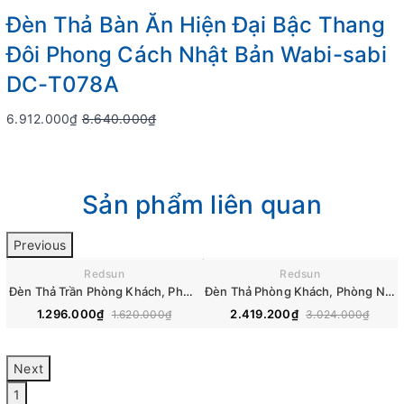
Đèn Thả Bàn Ăn Hiện Đại Bậc Thang
Đôi Phong Cách Nhật Bản Wabi-sabi
DC-T078A
6.912.000₫
8.640.000₫
Sản phẩm liên quan
Previous
Redsun
Redsun
- 20%
- 20%
Đèn Thả Trần Phòng Khách, Phòng Ăn, Phòng Ngủ Hiện Đại Phong Cách Nhật Bản Wabi-sabi CDT-T074
Đèn Thả Phòng Khách, Phòng Ngủ, Bàn Ăn Hiện Đại Phong Cách Bắc Âu DC-L067
1.296.000₫
2.419.200₫
1.620.000₫
3.024.000₫
Next
1