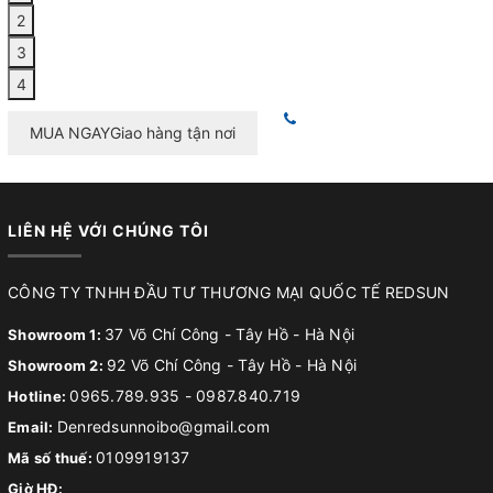
2
3
4
MUA NGAY
Giao hàng tận nơi
LIÊN HỆ VỚI CHÚNG TÔI
CÔNG TY TNHH ĐẦU TƯ THƯƠNG MẠI QUỐC TẾ REDSUN
37 Võ Chí Công - Tây Hồ - Hà Nội
Showroom 1:
92 Võ Chí Công - Tây Hồ - Hà Nội
Showroom 2:
0965.789.935
-
0987.840.719
Hotline:
Denredsunnoibo@gmail.com
Email:
0109919137
Mã số thuế:
Giờ HĐ: