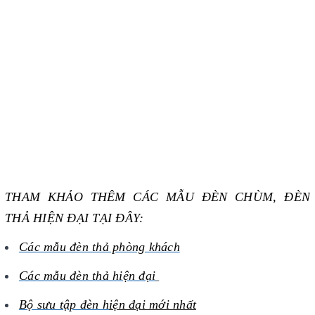
THAM KHẢO THÊM CÁC MẪU ĐÈN CHÙM, ĐÈN
THẢ HIỆN ĐẠI TẠI ĐÂY:
Các mẫu đèn thả phòng khách
Các mẫu đèn thả
hiện đại
Bộ sưu tập đèn h
iện đại mới nhất