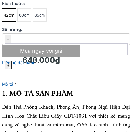
Kích thước:
42cm
60cm
85cm
Số lượng:
–
Mua ngay với giá
648.000₫
Liên hệ đặt hàng
+
Đặt mua giao hàng tận nơi
Mô tả
1. MÔ TẢ SẢN PHẨM
Đèn Thả Phòng Khách, Phòng Ăn, Phòng Ngủ Hiện Đại
Hình Hoa Chất Liệu Giấy CDT-1061 với thiết kế mang
dáng vẻ nghệ thuật và mềm mại, được tạo hình từ những