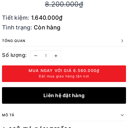
8.200.000₫
Tiết kiệm:
1.640.000₫
Tình trạng:
Còn hàng
TỔNG QUAN
Số lượng:
–
+
MUA NGAY VỚI GIÁ
6.560.000₫
Đặt mua giao hàng tận nơi
Liên hệ đặt hàng
MÔ TẢ