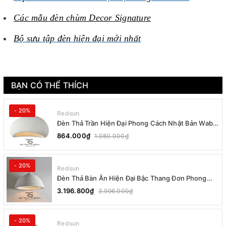
Các mẫu đèn chùm Decor Signature
Bộ sưu tập đèn hiện đại mới nhất
BẠN CÓ THỂ THÍCH
- 20%
Redsun
Đèn Thả Trần Hiện Đại Phong Cách Nhật Bản Wabi-
sabi CDT-T036 Dáng B
864.000₫
1.080.000₫
- 20%
Redsun
Đèn Thả Bàn Ăn Hiện Đại Bậc Thang Đơn Phong
Cách Nhật Bản Wabi-sabi DC-T078B
3.196.800₫
3.996.000₫
- 20%
Redsun