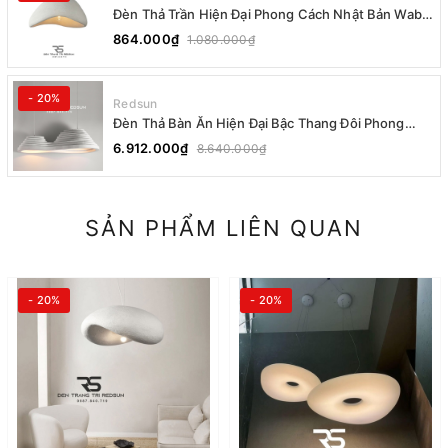
Đèn Thả Trần Hiện Đại Phong Cách Nhật Bản Wabi-
sabi CDT-T036 Dáng A
864.000₫
1.080.000₫
- 20%
Redsun
Đèn Thả Bàn Ăn Hiện Đại Bậc Thang Đôi Phong
Cách Nhật Bản Wabi-sabi DC-T078A
6.912.000₫
8.640.000₫
SẢN PHẨM LIÊN QUAN
- 20%
- 20%