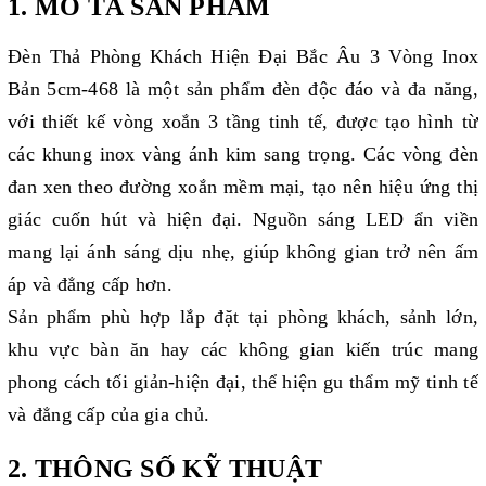
1. MÔ TẢ SẢN PHẨM
Đèn Thả Phòng Khách Hiện Đại Bắc Âu 3 Vòng Inox
Bản 5cm-468 là một sản phẩm đèn độc đáo và đa năng,
với
thiết kế vòng xoắn 3 tầng tinh tế, được tạo hình từ
các khung inox vàng ánh kim sang trọng. Các vòng đèn
đan xen theo đường xoắn mềm mại, tạo nên hiệu ứng thị
giác cuốn hút và hiện đại. Nguồn sáng LED ẩn viền
mang lại ánh sáng dịu nhẹ, giúp không gian trở nên ấm
áp và đẳng cấp hơn.
Sản phẩm phù hợp lắp đặt tại phòng khách, sảnh lớn,
khu vực bàn ăn hay các không gian kiến trúc mang
phong cách tối giản-hiện đại, thể hiện gu thẩm mỹ tinh tế
và đẳng cấp của gia chủ.
2. THÔNG SỐ KỸ THUẬT