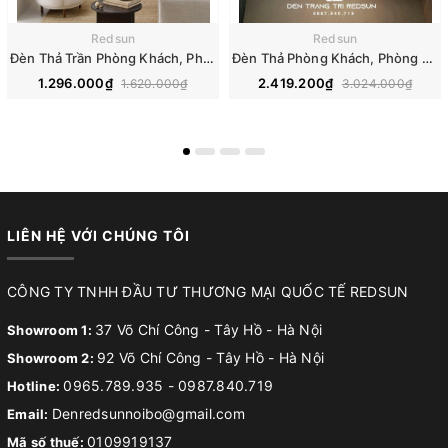
Redsun
Redsun
Đèn Thả Trần Phòng Khách, Phòng Ăn, Phòng Ngủ Hiện Đại Phong Cách Nhật Bản Wabi-sabi CDT-T074
Đèn Thả Phòng Khách, Phòng Ngủ, Bàn Ăn Hiện Đại Phong Cách Bắc Âu DC-L067
1.296.000₫
2.419.200₫
1.620.000₫
3.024.000₫
LIÊN HỆ VỚI CHÚNG TÔI
CÔNG TY TNHH ĐẦU TƯ THƯƠNG MẠI QUỐC TẾ REDSUN
37 Võ Chí Công - Tây Hồ - Hà Nội
Showroom 1:
92 Võ Chí Công - Tây Hồ - Hà Nội
Showroom 2:
0965.789.935
-
0987.840.719
Hotline:
Denredsunnoibo@gmail.com
Email:
0109919137
Mã số thuế: