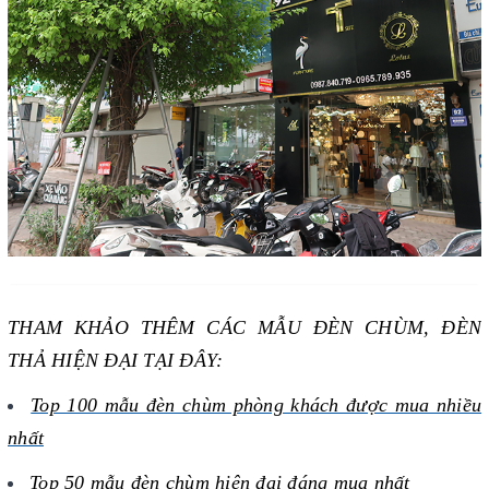
THAM KHẢO THÊM CÁC MẪU ĐÈN CHÙM, ĐÈN
THẢ HIỆN ĐẠI TẠI ĐÂY:
Top 100 mẫu đèn chùm phòng khách được mua nhiều
nhất
Top 50 mẫu đèn
chùm hiện đại đáng mua nhất