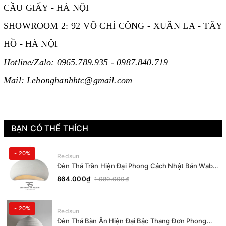
CẦU GIẤY - HÀ NỘI
SHOWROOM 2: 92 VÕ CHÍ CÔNG - XUÂN LA - TÂY
HỒ - HÀ NỘI
Hotline/Zalo: 0965.789.935 - 0987.840.719
Mail: Lehonghanhhtc@gmail.com
BẠN CÓ THỂ THÍCH
- 20%
Redsun
Đèn Thả Trần Hiện Đại Phong Cách Nhật Bản Wabi-
sabi CDT-T036 Dáng B
864.000₫
1.080.000₫
- 20%
Redsun
Đèn Thả Bàn Ăn Hiện Đại Bậc Thang Đơn Phong