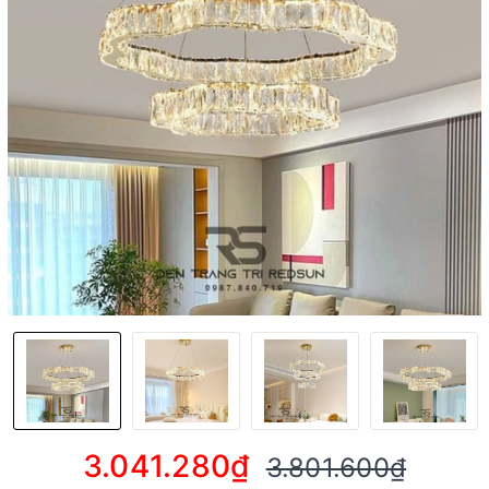
3.041.280₫
3.801.600₫