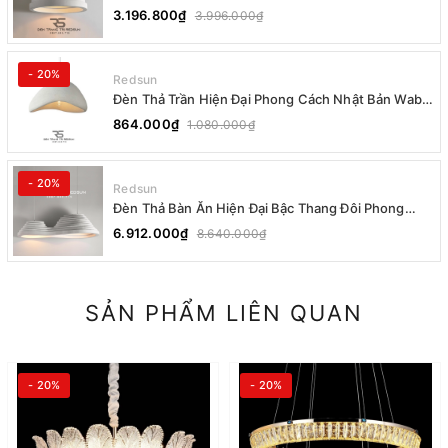
Cách Nhật Bản Wabi-sabi DC-T078B
3.196.800₫
3.996.000₫
- 20%
Redsun
Đèn Thả Trần Hiện Đại Phong Cách Nhật Bản Wabi-
sabi CDT-T036 Dáng A
864.000₫
1.080.000₫
- 20%
Redsun
Đèn Thả Bàn Ăn Hiện Đại Bậc Thang Đôi Phong
Cách Nhật Bản Wabi-sabi DC-T078A
6.912.000₫
8.640.000₫
SẢN PHẨM LIÊN QUAN
- 20%
- 20%