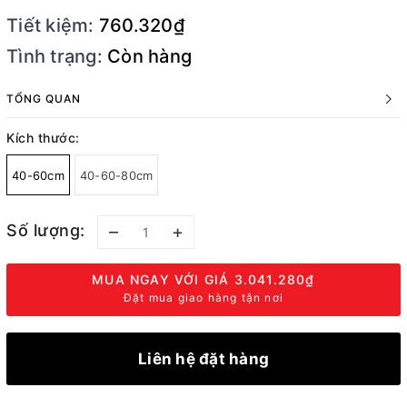
Tiết kiệm:
760.320₫
Tình trạng:
Còn hàng
TỔNG QUAN
Kích thước:
40-60cm
40-60-80cm
Số lượng:
–
+
MUA NGAY VỚI GIÁ
3.041.280₫
Đặt mua giao hàng tận nơi
Liên hệ đặt hàng