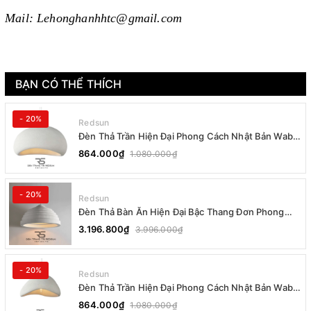
Mail: Lehonghanhhtc@gmail.com
BẠN CÓ THỂ THÍCH
- 20%
Redsun
Đèn Thả Trần Hiện Đại Phong Cách Nhật Bản Wabi-
sabi CDT-T036 Dáng B
864.000₫
1.080.000₫
- 20%
Redsun
Đèn Thả Bàn Ăn Hiện Đại Bậc Thang Đơn Phong
Cách Nhật Bản Wabi-sabi DC-T078B
3.196.800₫
3.996.000₫
- 20%
Redsun
Đèn Thả Trần Hiện Đại Phong Cách Nhật Bản Wabi-
sabi CDT-T036 Dáng A
864.000₫
1.080.000₫