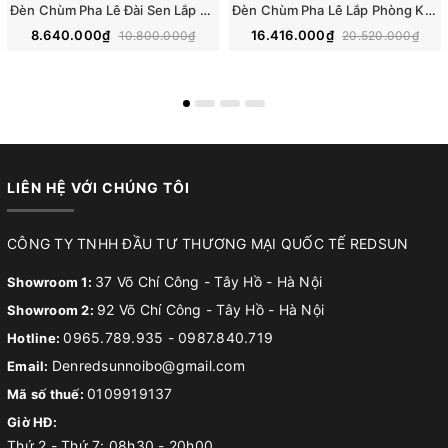
Đèn Chùm Pha Lê Đài Sen Lắp Phòng Khách, Phòng Ăn, Khách Sạn, Nhà Hàng Phong Cách Bắc Âu Hiện Đại DCP-018
Đèn Chùm Pha Lê Lắp Phòng Khách, Phòng Ăn, Khách Sạn, Nhà Hàng Phong Cách Bắc Âu Hiện Đại DCP-019
8.640.000₫
16.416.000₫
10.800.000₫
20.520.000₫
LIÊN HỆ VỚI CHÚNG TÔI
CÔNG TY TNHH ĐẦU TƯ THƯƠNG MẠI QUỐC TẾ REDSUN
37 Võ Chí Công - Tây Hồ - Hà Nội
Showroom 1:
92 Võ Chí Công - Tây Hồ - Hà Nội
Showroom 2:
0965.789.935
-
0987.840.719
Hotline:
Denredsunnoibo@gmail.com
Email:
0109919137
Mã số thuế:
Giờ HĐ:
Thứ 2 - Thứ 7: 08h30 - 20h00