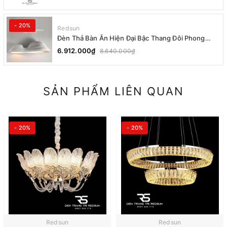
- 20%
Redsun
Đèn Thả Bàn Ăn Hiện Đại Bậc Thang Đôi Phong
Cách Nhật Bản Wabi-sabi DC-T078A
6.912.000₫
8.640.000₫
SẢN PHẨM LIÊN QUAN
- 20%
- 20%
Redsun
Redsun