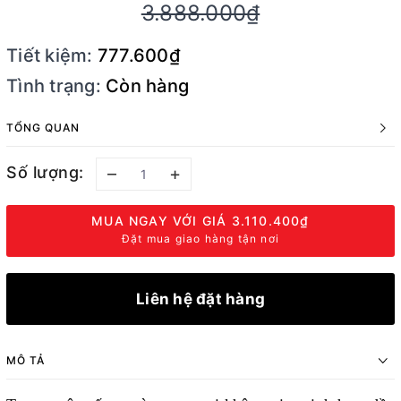
3.888.000₫
Tiết kiệm:
777.600₫
Tình trạng:
Còn hàng
TỔNG QUAN
Số lượng:
–
+
MUA NGAY VỚI GIÁ
3.110.400₫
Đặt mua giao hàng tận nơi
Liên hệ đặt hàng
MÔ TẢ