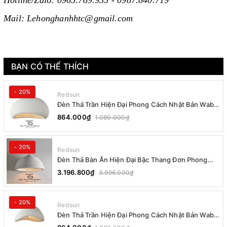
Hotline/Zalo: 0965.789.935 - 0987.840.719
Mail: Lehonghanhhtc@gmail.com
BẠN CÓ THỂ THÍCH
- 20%
Redsun
Đèn Thả Trần Hiện Đại Phong Cách Nhật Bản Wabi-
sabi CDT-T036 Dáng B
864.000₫
1.080.000₫
- 20%
Redsun
Đèn Thả Bàn Ăn Hiện Đại Bậc Thang Đơn Phong
Cách Nhật Bản Wabi-sabi DC-T078B
3.196.800₫
3.996.000₫
- 20%
Redsun
Đèn Thả Trần Hiện Đại Phong Cách Nhật Bản Wabi-
sabi CDT-T036 Dáng A