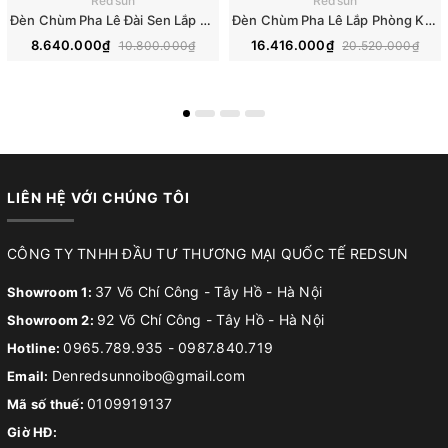
Redsun
Redsun
Đèn Chùm Pha Lê Đài Sen Lắp Phòng Khách, Phòng Ăn, Khách Sạn, Nhà Hàng Phong Cách Bắc Âu Hiện Đại DCP-018
Đèn Chùm Pha Lê Lắp Phòng Khách, Phòng Ăn, Khách Sạn, Nhà Hàng Phong Cách Bắc Âu Hiện Đại DCP-019
8.640.000₫
16.416.000₫
10.800.000₫
20.520.000₫
LIÊN HỆ VỚI CHÚNG TÔI
CÔNG TY TNHH ĐẦU TƯ THƯƠNG MẠI QUỐC TẾ REDSUN
37 Võ Chí Công - Tây Hồ - Hà Nội
Showroom 1:
92 Võ Chí Công - Tây Hồ - Hà Nội
Showroom 2:
0965.789.935
-
0987.840.719
Hotline:
Denredsunnoibo@gmail.com
Email:
0109919137
Mã số thuế:
Giờ HĐ: