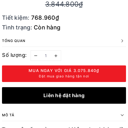
3.844.800₫
Tiết kiệm:
768.960₫
Tình trạng:
Còn hàng
TỔNG QUAN
Số lượng:
–
+
MUA NGAY VỚI GIÁ
3.075.840₫
Đặt mua giao hàng tận nơi
Liên hệ đặt hàng
MÔ TẢ