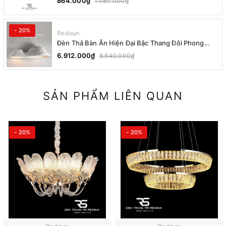
864.000₫
1.080.000₫
- 20%
Redsun
Đèn Thả Bàn Ăn Hiện Đại Bậc Thang Đôi Phong
Cách Nhật Bản Wabi-sabi DC-T078A
6.912.000₫
8.640.000₫
SẢN PHẨM LIÊN QUAN
- 20%
- 20%