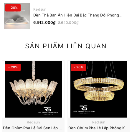
- 20%
Redsun
Đèn Thả Bàn Ăn Hiện Đại Bậc Thang Đôi Phong
Cách Nhật Bản Wabi-sabi DC-T078A
6.912.000₫
8.640.000₫
SẢN PHẨM LIÊN QUAN
- 20%
- 20%
Redsun
Redsun
Đèn Chùm Pha Lê Đài Sen Lắp Phòng Khách, Phòng Ăn, Khách Sạn, Nhà Hàng Phong Cách Bắc Âu Hiện Đại DCP-018
Đèn Chùm Pha Lê Lắp Phòng Khách, Phòng Ăn, Khách Sạn, Nhà Hàng Phong Cách Bắc Âu Hiện Đại DCP-019