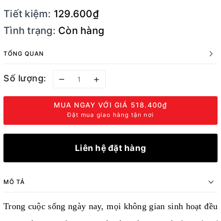
Tiết kiệm:
129.600₫
Tình trạng:
Còn hàng
TỔNG QUAN
Số lượng:
–
+
MUA NGAY VỚI GIÁ
518.400₫
Đặt mua giao hàng tận nơi
Liên hệ đặt hàng
MÔ TẢ
Trong cuộc sống ngày nay, mọi không gian sinh hoạt đều