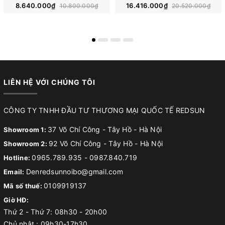
8.640.000₫
16.416.000₫
10.800.000₫
20.520.000₫
LIÊN HỆ VỚI CHÚNG TÔI
CÔNG TY TNHH ĐẦU TƯ THƯƠNG MẠI QUỐC TẾ REDSUN
37 Võ Chí Công - Tây Hồ - Hà Nội
Showroom 1:
92 Võ Chí Công - Tây Hồ - Hà Nội
Showroom 2:
0965.789.935
-
0987.840.719
Hotline:
Denredsunnoibo@gmail.com
Email:
0109919137
Mã số thuế:
Giờ HĐ:
Thứ 2 - Thứ 7: 08h30 - 20h00
Chủ nhật : 09h30-17h30