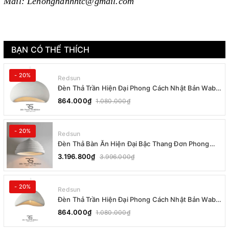
Mail: Lehonghanhhtc@gmail.com
BẠN CÓ THỂ THÍCH
- 20%
Redsun
Đèn Thả Trần Hiện Đại Phong Cách Nhật Bản Wabi-
sabi CDT-T036 Dáng B
864.000₫
1.080.000₫
- 20%
Redsun
Đèn Thả Bàn Ăn Hiện Đại Bậc Thang Đơn Phong
Cách Nhật Bản Wabi-sabi DC-T078B
3.196.800₫
3.996.000₫
- 20%
Redsun
Đèn Thả Trần Hiện Đại Phong Cách Nhật Bản Wabi-
sabi CDT-T036 Dáng A
864.000₫
1.080.000₫