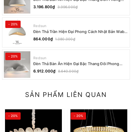
Cách Nhật Bản Wabi-sabi DC-T078B
3.196.800₫
3.996.000₫
- 20%
Redsun
Đèn Thả Trần Hiện Đại Phong Cách Nhật Bản Wabi-
sabi CDT-T036 Dáng A
864.000₫
1.080.000₫
- 20%
Redsun
Đèn Thả Bàn Ăn Hiện Đại Bậc Thang Đôi Phong
Cách Nhật Bản Wabi-sabi DC-T078A
6.912.000₫
8.640.000₫
SẢN PHẨM LIÊN QUAN
- 20%
- 20%