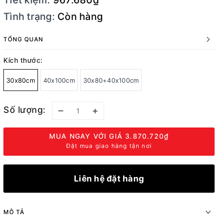
Tiết kiệm:
967.680₫
Tình trạng:
Còn hàng
TỔNG QUAN
Kích thước:
30x80cm
40x100cm
30x80+40x100cm
Số lượng:
–
+
MUA NGAY VỚI GIÁ
3.870.720₫
Đặt mua giao hàng tận nơi
Liên hệ đặt hàng
MÔ TẢ