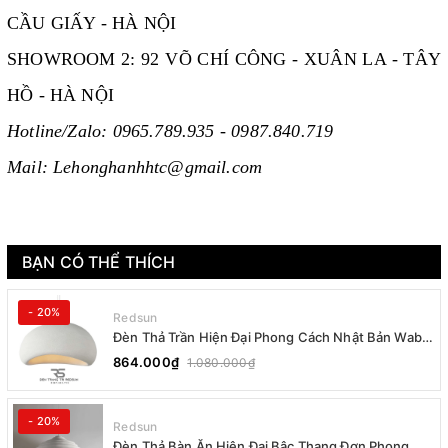
CẦU GIẤY - HÀ NỘI
SHOWROOM 2: 92 VÕ CHÍ CÔNG - XUÂN LA - TÂY
HỒ - HÀ NỘI
Hotline/Zalo: 0965.789.935 - 0987.840.719
Mail: Lehonghanhhtc@gmail.com
BẠN CÓ THỂ THÍCH
- 20%
Redsun
Đèn Thả Trần Hiện Đại Phong Cách Nhật Bản Wabi-
sabi CDT-T036 Dáng B
864.000₫
1.080.000₫
- 20%
Redsun
Đèn Thả Bàn Ăn Hiện Đại Bậc Thang Đơn Phong