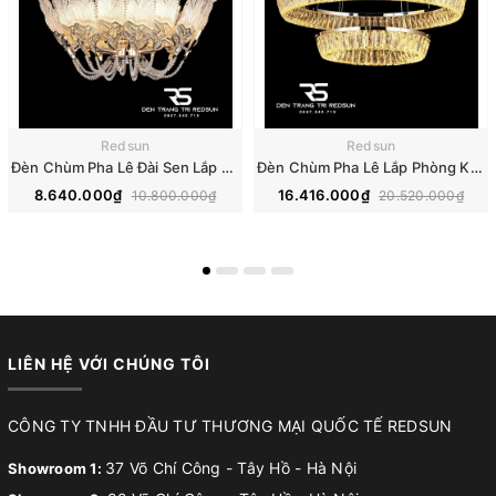
Redsun
Redsun
Đèn Chùm Pha Lê Đài Sen Lắp Phòng Khách, Phòng Ăn, Khách Sạn, Nhà Hàng Phong Cách Bắc Âu Hiện Đại DCP-018
Đèn Chùm Pha Lê Lắp Phòng Khách, Phòng Ăn, Khách Sạn, Nhà Hàng Phong Cách Bắc Âu Hiện Đại DCP-019
8.640.000₫
16.416.000₫
10.800.000₫
20.520.000₫
LIÊN HỆ VỚI CHÚNG TÔI
CÔNG TY TNHH ĐẦU TƯ THƯƠNG MẠI QUỐC TẾ REDSUN
37 Võ Chí Công - Tây Hồ - Hà Nội
Showroom 1: