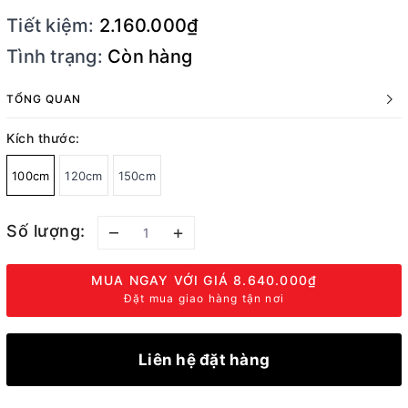
Tiết kiệm:
2.160.000₫
Tình trạng:
Còn hàng
TỔNG QUAN
Kích thước:
100cm
120cm
150cm
Số lượng:
–
+
MUA NGAY VỚI GIÁ
8.640.000₫
Đặt mua giao hàng tận nơi
Liên hệ đặt hàng