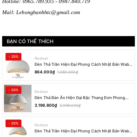
Hotline: 0965.789.935 - 0987.840.719
Mail: Lehonghanhhtc@gmail.com
BẠN CÓ THỂ THÍCH
- 20%
Redsun
Đèn Thả Trần Hiện Đại Phong Cách Nhật Bản Wabi-
sabi CDT-T036 Dáng B
864.000₫
1.080.000₫
- 20%
Redsun
Đèn Thả Bàn Ăn Hiện Đại Bậc Thang Đơn Phong
Cách Nhật Bản Wabi-sabi DC-T078B
3.196.800₫
3.996.000₫
- 20%
Redsun
Đèn Thả Trần Hiện Đại Phong Cách Nhật Bản Wabi-
sabi CDT-T036 Dáng A