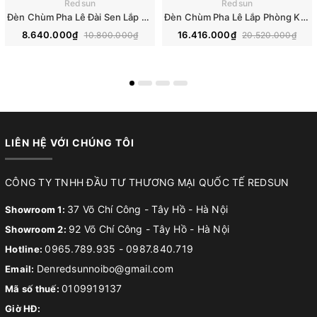
Redsun
Redsun
Đèn Chùm Pha Lê Đài Sen Lắp Phòng Khách, Phòng Ăn, Khách Sạn, Nhà Hàng Phong Cách Bắc Âu Hiện Đại DCP-018
Đèn Chùm Pha Lê Lắp Phòng Khách, Phòng Ăn, Khách Sạn, Nhà Hàng Phong Cách Bắc Âu Hiện Đại DCP-019
8.640.000₫
16.416.000₫
10.800.000₫
20.520.000₫
LIÊN HỆ VỚI CHÚNG TÔI
CÔNG TY TNHH ĐẦU TƯ THƯƠNG MẠI QUỐC TẾ REDSUN
37 Võ Chí Công - Tây Hồ - Hà Nội
Showroom 1:
92 Võ Chí Công - Tây Hồ - Hà Nội
Showroom 2:
0965.789.935
-
0987.840.719
Hotline:
Denredsunnoibo@gmail.com
Email:
0109919137
Mã số thuế:
Giờ HĐ: