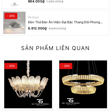
864.000₫
1.080.000₫
- 20%
Redsun
Đèn Thả Bàn Ăn Hiện Đại Bậc Thang Đôi Phong
Cách Nhật Bản Wabi-sabi DC-T078A
6.912.000₫
8.640.000₫
SẢN PHẨM LIÊN QUAN
- 20%
- 20%