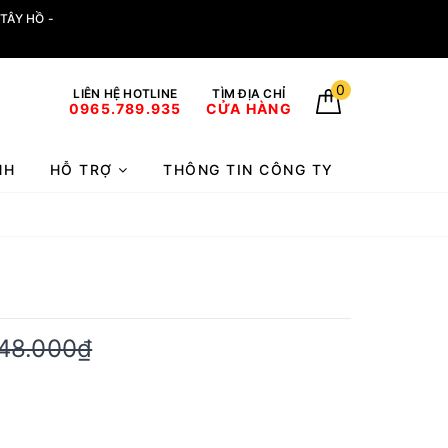
TÂY HỒ -
0
LIÊN HỆ HOTLINE
TÌM ĐỊA CHỈ
0965.789.935
CỬA HÀNG
NH
HỖ TRỢ
THÔNG TIN CÔNG TY
48.000₫