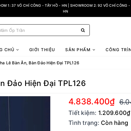
M 1: 37 VÕ CHÍ CÔNG - TÂY HỒ - HN | SHOWROOM 2: 92 VÕ CHÍ CÔNG - 
HN
G CHỦ
GIỚI THIỆU
SẢN PHẨM
CÔNG TRÌ
ha Lê Bàn Ăn, Bàn Đảo Hiện Đại TPL126
n Đảo Hiện Đại TPL126
4.838.400₫
6.0
Tiết kiệm:
1.209.600₫
Tình trạng:
Còn hàng