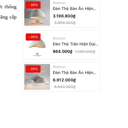
Redsun
- 20%
ực thông
Đèn Thả Bàn Ăn Hiện
Đại Bậc Thang Đơn
3.196.800₫
đẳng cấp
Phong Cách Nhật Bản
3.996.000₫
Wabi-sabi DC-T078B
- 20%
Redsun
Đèn Thả Trần Hiện Đại
Phong Cách Nhật Bản
864.000₫
1.080.000₫
Wabi-sabi CDT-T036
Dáng A
Redsun
- 20%
Đèn Thả Bàn Ăn Hiện
Đại Bậc Thang Đôi
6.912.000₫
Phong Cách Nhật Bản
8.640.000₫
Wabi-sabi DC-T078A