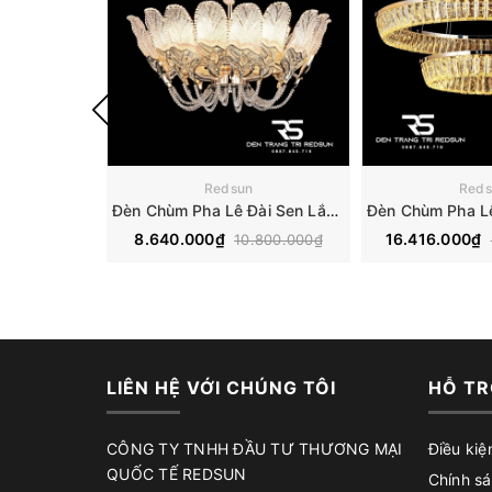
Redsun
Reds
Đèn Chùm Pha Lê Đài Sen Lắp Phòng Khách, Phòng Ăn, Khách Sạn, Nhà Hàng Phong Cách Bắc Âu Hiện Đại DCP-018
8.640.000₫
16.416.000₫
10.800.000₫
LIÊN HỆ VỚI CHÚNG TÔI
HỖ TR
CÔNG TY TNHH ĐẦU TƯ THƯƠNG MẠI
Điều kiệ
QUỐC TẾ REDSUN
Chính sá