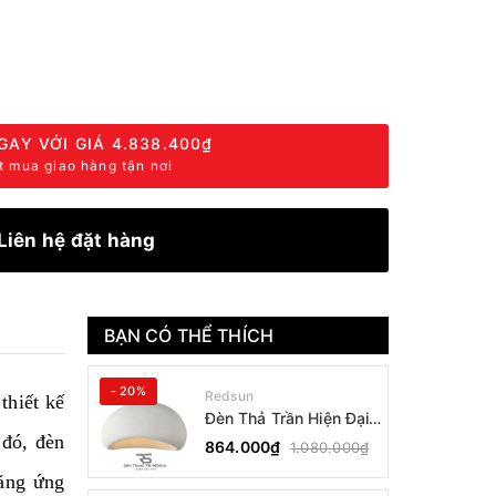
GAY VỚI GIÁ
4.838.400₫
t mua giao hàng tận nơi
Liên hệ đặt hàng
BẠN CÓ THỂ THÍCH
- 20%
Redsun
thiết kế
Đèn Thả Trần Hiện Đại
Phong Cách Nhật Bản
 đó, đèn
864.000₫
1.080.000₫
Wabi-sabi CDT-T036
ăng ứng
Dáng B