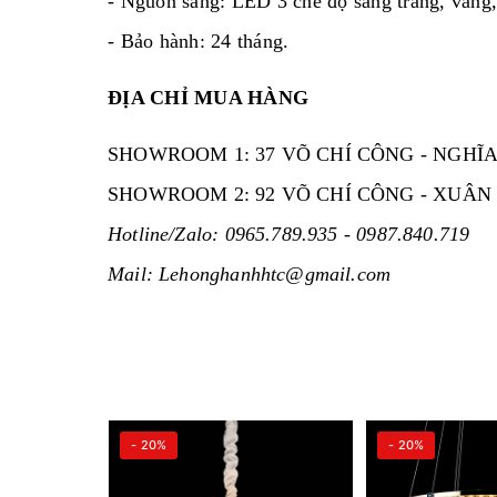
- Nguồn sáng: LED 3 chế độ sáng trắng, vàng,
- Bảo hành: 24 tháng.
ĐỊA CHỈ MUA HÀNG
SHOWROOM 1: 37 VÕ CHÍ CÔNG - NGHĨA 
SHOWROOM 2: 92 VÕ CHÍ CÔNG - XUÂN L
Hotline/Zalo: 0965.789.935 - 0987.840.719
Mail: Lehonghanhhtc@gmail.com
- 20%
- 20%