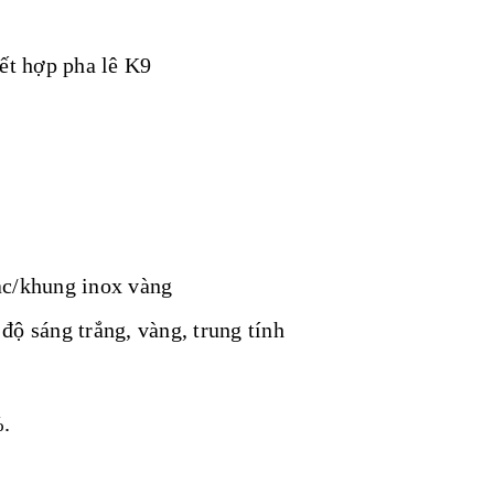
kết hợp pha lê K9
ạc/khung inox vàng
độ sáng trắng, vàng, trung tính
.