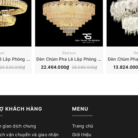
un
Redsun
R
Đèn Chùm Pha Lê Lắp Phòng Khách, Phòng Ăn, Khách Sạn, Nhà Hàng Phong Cách Bắc Âu Hiện Đại DCP-019
Đèn Chùm Pha Lê Lắp Phòng Khách, Phòng Ăn, Khách Sạn, Nhà Hàng Phong Cách Bắc Âu Hiện Đại DCP-017
22.464.000₫
13.824.00
20.520.000₫
28.080.000₫
Ợ KHÁCH HÀNG
MENU
n giao dịch chung
Trang chủ
ch vận chuyển và giao nhận
Giới thiệu