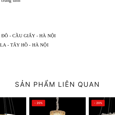
 trung tính
ĐÔ - CẦU GIẤY - HÀ NỘI
A - TÂY HỒ - HÀ NỘI
SẢN PHẨM LIÊN QUAN
- 20%
- 20%