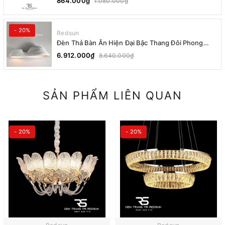
864.000₫
1.080.000₫
- 20%
Redsun
Đèn Thả Bàn Ăn Hiện Đại Bậc Thang Đôi Phong
Cách Nhật Bản Wabi-sabi DC-T078A
6.912.000₫
8.640.000₫
SẢN PHẨM LIÊN QUAN
- 20%
- 20%