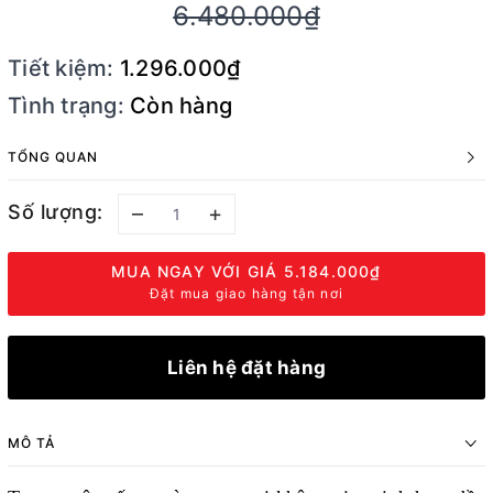
6.480.000₫
Tiết kiệm:
1.296.000₫
Tình trạng:
Còn hàng
TỔNG QUAN
Số lượng:
–
+
MUA NGAY VỚI GIÁ
5.184.000₫
Đặt mua giao hàng tận nơi
Liên hệ đặt hàng
MÔ TẢ