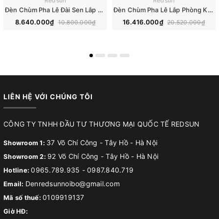
Redsun
Redsun
Đèn Chùm Pha Lê Đài Sen Lắp Phòng Khách, Phòng Ăn, Khách Sạn, Nhà Hàng Phong Cách Bắc Âu Hiện Đại DCP-018
Đèn Chùm Pha Lê Lắp Phòng Khách, Phòng Ăn, Khách Sạn, Nhà Hàng Phong Cách Bắc Âu Hiện Đại DCP-019
8.640.000₫
16.416.000₫
10.800.000₫
20.520.000₫
LIÊN HỆ VỚI CHÚNG TÔI
CÔNG TY TNHH ĐẦU TƯ THƯƠNG MẠI QUỐC TẾ REDSUN
37 Võ Chí Công - Tây Hồ - Hà Nội
Showroom 1:
92 Võ Chí Công - Tây Hồ - Hà Nội
Showroom 2:
0965.789.935
-
0987.840.719
Hotline:
Denredsunnoibo@gmail.com
Email:
0109919137
Mã số thuế:
Giờ HĐ: