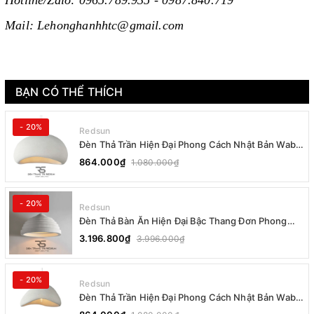
Hotline/Zalo: 0965.789.935 - 0987.840.719
Mail: Lehonghanhhtc@gmail.com
BẠN CÓ THỂ THÍCH
- 20%
Redsun
Đèn Thả Trần Hiện Đại Phong Cách Nhật Bản Wabi-
sabi CDT-T036 Dáng B
864.000₫
1.080.000₫
- 20%
Redsun
Đèn Thả Bàn Ăn Hiện Đại Bậc Thang Đơn Phong
Cách Nhật Bản Wabi-sabi DC-T078B
3.196.800₫
3.996.000₫
- 20%
Redsun
Đèn Thả Trần Hiện Đại Phong Cách Nhật Bản Wabi-
sabi CDT-T036 Dáng A