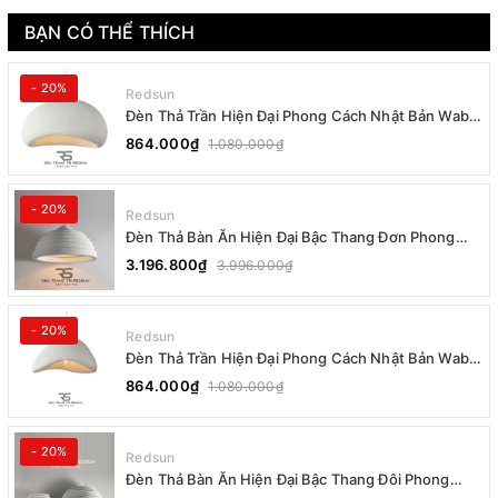
BẠN CÓ THỂ THÍCH
- 20%
Redsun
Đèn Thả Trần Hiện Đại Phong Cách Nhật Bản Wabi-
sabi CDT-T036 Dáng B
864.000₫
1.080.000₫
- 20%
Redsun
Đèn Thả Bàn Ăn Hiện Đại Bậc Thang Đơn Phong
Cách Nhật Bản Wabi-sabi DC-T078B
3.196.800₫
3.996.000₫
- 20%
Redsun
Đèn Thả Trần Hiện Đại Phong Cách Nhật Bản Wabi-
sabi CDT-T036 Dáng A
864.000₫
1.080.000₫
- 20%
Redsun
Đèn Thả Bàn Ăn Hiện Đại Bậc Thang Đôi Phong