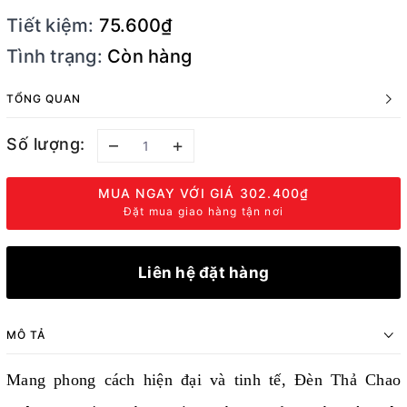
Tiết kiệm:
75.600₫
Tình trạng:
Còn hàng
TỔNG QUAN
Số lượng:
–
+
MUA NGAY VỚI GIÁ
302.400₫
Đặt mua giao hàng tận nơi
Liên hệ đặt hàng
MÔ TẢ
Mang phong cách hiện đại và tinh tế, Đèn Thả Chao