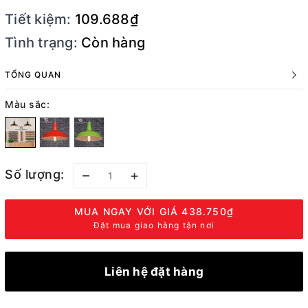
Tiết kiệm:
109.688₫
Tình trạng:
Còn hàng
TỔNG QUAN
Màu sắc:
Số lượng:
–
+
MUA NGAY VỚI GIÁ
438.750₫
Đặt mua giao hàng tận nơi
Liên hệ đặt hàng