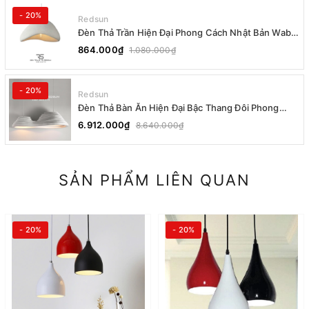
- 20%
Redsun
Đèn Thả Trần Hiện Đại Phong Cách Nhật Bản Wabi-
sabi CDT-T036 Dáng A
864.000₫
1.080.000₫
- 20%
Redsun
Đèn Thả Bàn Ăn Hiện Đại Bậc Thang Đôi Phong
Cách Nhật Bản Wabi-sabi DC-T078A
6.912.000₫
8.640.000₫
SẢN PHẨM LIÊN QUAN
- 20%
- 20%