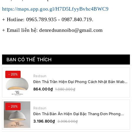
https://maps.app.goo.gl/H7D5LfyyBvhc4BWC9
+ Hotline: 0965.789.935 - 0987.840.719.
+ Email liên hệ: denredsunnoibo@gmail.com
BẠN CÓ THỂ THÍCH
- 20%
Redsun
Đèn Thả Trần Hiện Đại Phong Cách Nhật Bản Wabi-
sabi CDT-T036 Dáng B
864.000₫
1.080.000₫
- 20%
Redsun
Đèn Thả Bàn Ăn Hiện Đại Bậc Thang Đơn Phong
Cách Nhật Bản Wabi-sabi DC-T078B
3.196.800₫
3.996.000₫