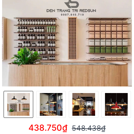
438.750₫
548.438₫