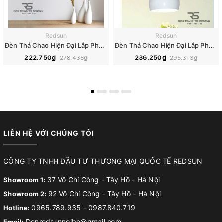
Redsun
Redsun
Đèn Thả Chao Hiện Đại Lắp Phòng Bếp, Phòng Ngủ, Quán Cà Phê, Nhà Hàng TH612
Đèn Thả Chao Hiện Đại Lắp Phòng Bếp, Phòng Ngủ, Quán Cà Phê, Nhà Hàng TH613
222.750₫
236.250₫
278.438₫
295.313₫
LIÊN HỆ VỚI CHÚNG TÔI
CÔNG TY TNHH ĐẦU TƯ THƯƠNG MẠI QUỐC TẾ REDSUN
37 Võ Chí Công - Tây Hồ - Hà Nội
Showroom 1:
92 Võ Chí Công - Tây Hồ - Hà Nội
Showroom 2:
0965.789.935
-
0987.840.719
Hotline:
Denredsunnoibo@gmail.com
Email: