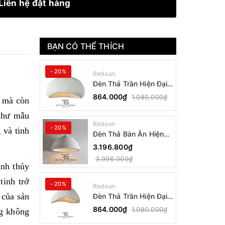
Liên hệ đặt hàng
BẠN CÓ THỂ THÍCH
- 20%
Redsun
Đèn Thả Trần Hiện Đại
Phong Cách Nhật Bản
864.000₫
1.080.000₫
, mà còn
Wabi-sabi CDT-T036
Dáng B
 như mẫu
Redsun
- 20%
 và tinh
Đèn Thả Bàn Ăn Hiện
Đại Bậc Thang Đơn
3.196.800₫
Phong Cách Nhật Bản
3.996.000₫
Wabi-sabi DC-T078B
nh thủy
tinh trở
- 20%
Redsun
 của sản
Đèn Thả Trần Hiện Đại
Phong Cách Nhật Bản
864.000₫
1.080.000₫
ng không
Wabi-sabi CDT-T036
Dáng A