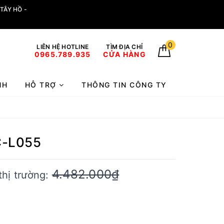
TÂY HỒ -
0
LIÊN HỆ HOTLINE
TÌM ĐỊA CHỈ
0965.789.935
CỬA HÀNG
NH
HỖ TRỢ
THÔNG TIN CÔNG TY
C-L055
4.482.000₫
thị trường: