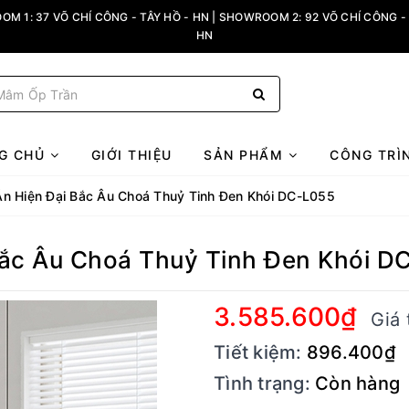
M 1: 37 VÕ CHÍ CÔNG - TÂY HỒ - HN | SHOWROOM 2: 92 VÕ CHÍ CÔNG - 
HN
G CHỦ
GIỚI THIỆU
SẢN PHẨM
CÔNG TRÌ
n Hiện Đại Bắc Âu Choá Thuỷ Tinh Đen Khói DC-L055
Bắc Âu Choá Thuỷ Tinh Đen Khói D
3.585.600₫
Giá 
Tiết kiệm:
896.400₫
Tình trạng:
Còn hàng