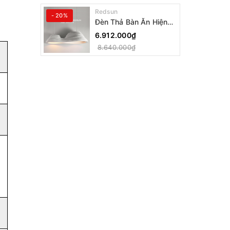
Redsun
- 20%
Đèn Thả Bàn Ăn Hiện
Đại Bậc Thang Đôi
6.912.000₫
Phong Cách Nhật Bản
8.640.000₫
Wabi-sabi DC-T078A