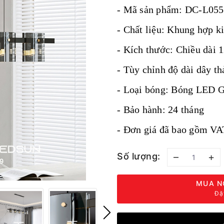
- Mã sản phẩm: DC-L055
- Chất liệu: Khung hợp ki
- Kích thước: Chiều dài 
- Tùy chỉnh độ dài dây th
- Loại bóng: Bóng LED 
- Bảo hành: 24 tháng
- Đơn giá đã bao gồm VA
Số lượng:
–
+
MUA N
Đặ