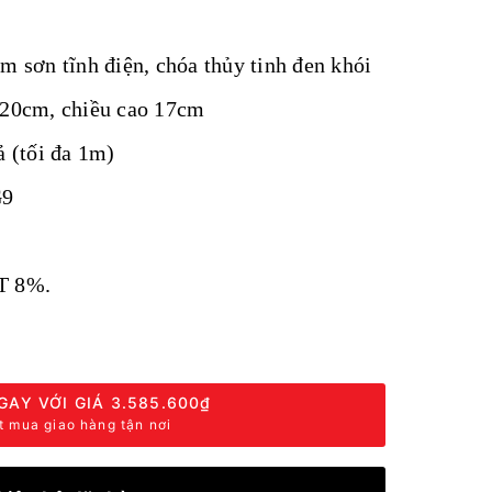
m sơn tĩnh điện, chóa thủy tinh đen khói
120cm, chiều cao 17cm
ả (tối đa 1m)
G9
T 8%.
GAY VỚI GIÁ
3.585.600₫
t mua giao hàng tận nơi