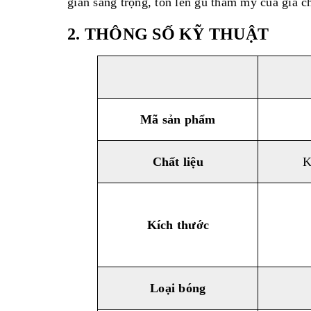
gian sang trọng, tôn lên gu thẩm mỹ của gia c
2. THÔNG SỐ KỸ THUẬT
Mã sản phẩm
Chất liệu
K
Kích thước
Loại bóng