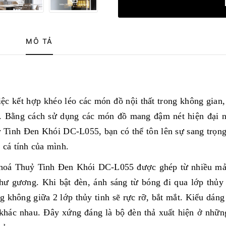
MÔ TẢ
iệc kết hợp khéo léo các món đồ nội thất trong không gian
hân. Bằng cách sử dụng các món đồ mang đậm nét hiện đại
inh Đen Khói DC-L055, bạn có thể tôn lên sự sang trọng
 cá tính của mình.
oá Thuỷ Tinh Đen Khói DC-L055 được ghép từ nhiều mả
hư gương. Khi bật đèn, ánh sáng từ bóng đi qua lớp thủy 
ng không giữa 2 lớp thủy tinh sẽ rực rỡ, bắt mắt. Kiểu dáng
t khác nhau. Đây xứng đáng là bộ đèn thả xuất hiện ở nhữ